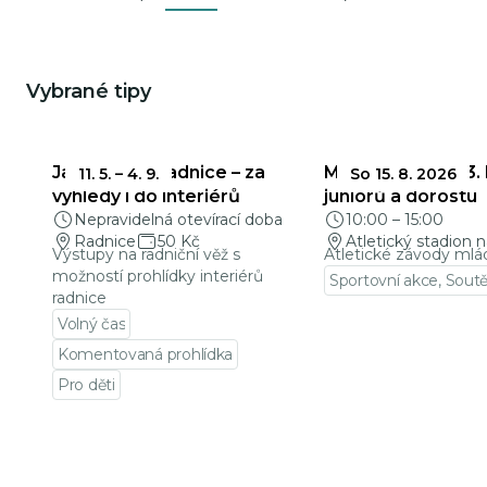
Previous
Next
Vybrané tipy
Mohlo by Vás zajímat
Jablonecká radnice – za
Mladá Evropa a 3.
11. 5.
–
4. 9.
So 15. 8. 2026
výhledy i do interiérů
juniorů a dorostu
Nepravidelná otevírací doba
10:00
–
15:00
Radnice
50 Kč
Atletický stadion n
Výstupy na radniční věž s
Atletické závody mlá
možností prohlídky interiérů
Sportovní akce, Sout
radnice
Přejít na detail udá
Volný čas
Komentovaná prohlídka
Pro děti
Přejít na detail události