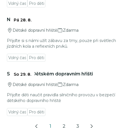
Volný čas
Pro děti
Přejít na detail události
Noční jízda
Pá 28. 8.
Dětské dopravní hřiště
Zdarma
Přijďte si s námi užít zábavu za tmy, pouze při světlech
jízdních kola a reflexních prvků.
Volný čas
Pro děti
Přejít na detail události
Sobota na Dětském dopravním hřišti
So 29. 8.
Dětské dopravní hřiště
Zdarma
Přijďte děti naučit pravidla silničního provozu v bezpečí
dětského dopravního hřiště
Volný čas
Pro děti
1
2
3