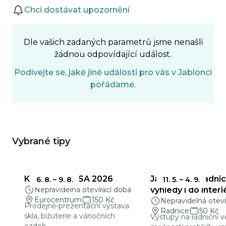
Události
Chci dostávat upozornění
Dle vašich zadaných parametrů jsme nenašli
žádnou odpovídající událost.
Podívejte se, jaké jiné události pro vás v Jablonci
pořádame.
Vybrané tipy
Mohlo by Vás zajímat
KŘEHKÁ KRÁSA 2026
Jablonecká radnic
6. 8.
–
9. 8.
11. 5.
–
4. 9.
Nepravidelná otevírací doba
výhledy i do interi
Eurocentrum
150 Kč
Nepravidelná oteví
Prodejně-prezentační výstava
Radnice
50 Kč
skla, bižuterie a vánočních
Výstupy na radniční v