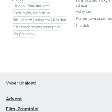
ozdob
možností prohlídky in
radnice
Hudba
Sklářská akce
Volný čas
Vzdělávání, Workshop
Komentovaná prohlí
Trh, Veletrh
Volný čas
Pro děti
Pro děti
S bezbariérovým přístupem
Přejít na detail udá
Psi povoleni
Přejít na detail události
Vyběr událostí
Advent
Film, Promítání