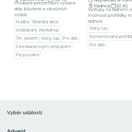
Nepravidelná oteví
Prodejně-prezentační výstava
Radnice
50 Kč
skla, bižuterie a vánočních
Výstupy na radniční v
ozdob
možností prohlídky in
radnice
Hudba
Sklářská akce
Volný čas
Vzdělávání, Workshop
Komentovaná prohlí
Trh, Veletrh
Volný čas
Pro děti
Pro děti
S bezbariérovým přístupem
Přejít na detail udá
Psi povoleni
Přejít na detail události
Vyběr událostí
Advent