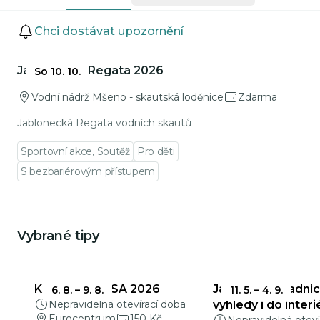
Události
Chci dostávat upozornění
Přejít na detail události
Jablonecká Regata 2026
So 10. 10.
Vodní nádrž Mšeno - skautská loděnice
Zdarma
Jablonecká Regata vodních skautů
Sportovní akce, Soutěž
Pro děti
S bezbariérovým přístupem
Vybrané tipy
Mohlo by Vás zajímat
KŘEHKÁ KRÁSA 2026
Jablonecká radnic
6. 8.
–
9. 8.
11. 5.
–
4. 9.
Nepravidelná otevírací doba
výhledy i do interi
Eurocentrum
150 Kč