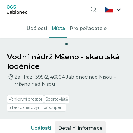
Vyhledávání
Události
Místa
Pro pořadatele
Vodní nádrž Mšeno - skautská
loděnice
Za Hrází 395/2, 46604 Jablonec nad Nisou –
Mšeno nad Nisou
Venkovní prostor
Sportoviště
S bezbariérovým přístupem
Události
Detailní informace