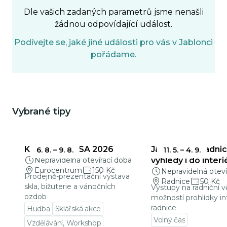
Dle vašich zadaných parametrů jsme nenašli
žádnou odpovídající událost.
Podívejte se, jaké jiné události pro vás v Jablonci
pořádame.
Vybrané tipy
Mohlo by Vás zajímat
KŘEHKÁ KRÁSA 2026
Jablonecká radnic
6. 8.
–
9. 8.
11. 5.
–
4. 9.
Nepravidelná otevírací doba
výhledy i do interi
Eurocentrum
150 Kč
Nepravidelná oteví
Prodejně-prezentační výstava
Radnice
50 Kč
skla, bižuterie a vánočních
Výstupy na radniční v
ozdob
možností prohlídky in
radnice
Hudba
Sklářská akce
Volný čas
Vzdělávání, Workshop