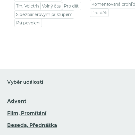
Komentovaná prohlí
Trh, Veletrh
Volný čas
Pro děti
Pro děti
S bezbariérovým přístupem
Přejít na detail udá
Psi povoleni
Přejít na detail události
Vyběr událostí
Advent
Film, Promítání
Beseda, Přednáška