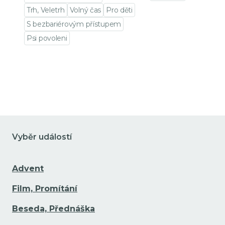
Přejít na detail udá
Trh, Veletrh
Volný čas
Pro děti
S bezbariérovým přístupem
Psi povoleni
Přejít na detail události
Vyběr událostí
Advent
Film, Promítání
Beseda, Přednáška