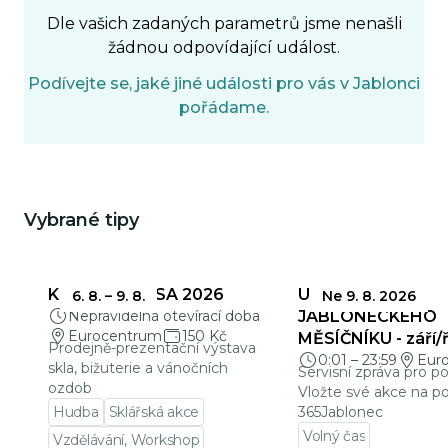
Dle vašich zadaných parametrů jsme nenašli
žádnou odpovídající událost.
Podívejte se, jaké jiné události pro vás v Jablonci
pořádame.
Vybrané tipy
Mohlo by Vás zajímat
KŘEHKÁ KRÁSA 2026
UZÁVĚRKY
6. 8.
–
9. 8.
Ne 9. 8. 2026
Nepravidelná otevírací doba
JABLONECKÉHO
Eurocentrum
150 Kč
MĚSÍČNÍKU - září/ř
Prodejně-prezentační výstava
0:01
–
23:59
Eur
skla, bižuterie a vánočních
Servisní zpráva pro p
ozdob
Vložte své akce na po
Hudba
Sklářská akce
365Jablonec
Volný čas
Vzdělávání, Workshop