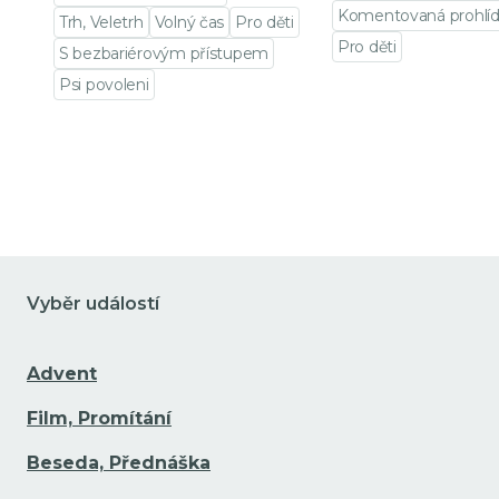
Komentovaná prohlí
Trh, Veletrh
Volný čas
Pro děti
Pro děti
S bezbariérovým přístupem
Přejít na detail udá
Psi povoleni
Přejít na detail události
Vyběr událostí
Advent
Film, Promítání
Beseda, Přednáška