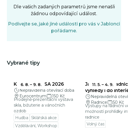
Dle vašich zadaných parametrů jsme nenašli
žádnou odpovídající událost.
Podívejte se, jaké jiné události pro vás v Jablonci
pořádame.
Vybrané tipy
Mohlo by Vás zajímat
KŘEHKÁ KRÁSA 2026
Jablonecká radnic
6. 8.
–
9. 8.
11. 5.
–
4. 9.
Nepravidelná otevírací doba
výhledy i do interi
Eurocentrum
150 Kč
Nepravidelná oteví
Prodejně-prezentační výstava
Radnice
50 Kč
skla, bižuterie a vánočních
Výstupy na radniční v
ozdob
možností prohlídky in
radnice
Hudba
Sklářská akce
Volný čas
Vzdělávání, Workshop