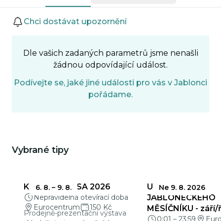
Události
Chci dostávat upozornění
Dle vašich zadaných parametrů jsme nenašli
žádnou odpovídající událost.
Podívejte se, jaké jiné události pro vás v Jablonci
pořádame.
Vybrané tipy
Mohlo by Vás zajímat
KŘEHKÁ KRÁSA 2026
UZÁVĚRKY
6. 8.
–
9. 8.
Ne 9. 8. 2026
Nepravidelná otevírací doba
JABLONECKÉHO
Eurocentrum
150 Kč
MĚSÍČNÍKU - září/ř
Prodejně-prezentační výstava
0:01
–
23:59
Eur