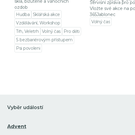
skla, bižuterie a vánočních
Servisní zpráva pro p
ozdob
Vložte své akce na po
Hudba
Sklářská akce
365Jablonec
Volný čas
Vzdělávání, Workshop
Přejít na detail udá
Trh, Veletrh
Volný čas
Pro děti
S bezbariérovým přístupem
Psi povoleni
Přejít na detail události
Vyběr událostí
Advent