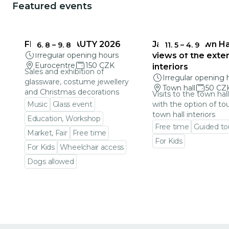
Featured events
FRAGILE BEAUTY 2026
Jablonec Town Hal
6. 8
–
9. 8
11. 5
–
4. 9
Irregular opening hours
views of the exter
Eurocentre
150 CZK
interiors
Sales and exhibition of
Irregular opening 
glassware, costume jewellery
Town hall
50 CZ
and Christmas decorations
Visits to the town hal
Music
Glass event
with the option of to
town hall interiors
Education, Workshop
Free time
Guided to
Market, Fair
Free time
For Kids
For Kids
Wheelchair access
Go to event detail
Dogs allowed
Go to event detail