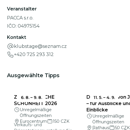
Veranstalter
PACCA s.r.o.
IČO:
04975154
Kontakt
klubstage@seznam.cz
+420 725 293 312
Ausgewählte Tipps
ZERBRECHLICHE
Das Rathaus von 
6. 8.
–
9. 8.
11. 5.
–
4. 9.
SCHÖNHEIT 2026
– für Ausblicke un
Unregelmäßige
Einblicke
Öffnungszeiten
Unregelmäßige
Eurocentrum
150 CZK
Öffnungszeiten
Verkaufs- und
Rathaus
50 CZK