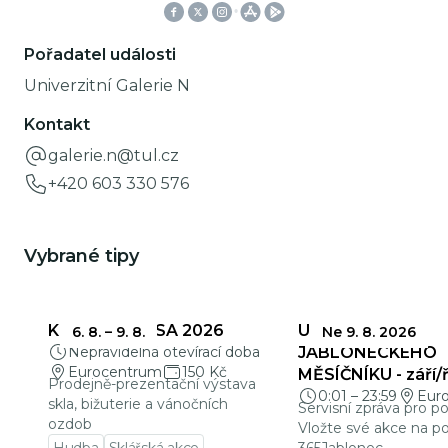
Pořadatel události
Univerzitní Galerie N
Kontakt
galerie.n@tul.cz
+420 603 330 576
Vybrané tipy
KŘEHKÁ KRÁSA 2026
UZÁVĚRKY
6. 8.
–
9. 8.
Ne 9. 8. 2026
Nepravidelná otevírací doba
JABLONECKÉHO
Eurocentrum
150 Kč
MĚSÍČNÍKU - září/ř
Prodejně-prezentační výstava
0:01
–
23:59
Eur
skla, bižuterie a vánočních
Servisní zpráva pro p
ozdob
Vložte své akce na po