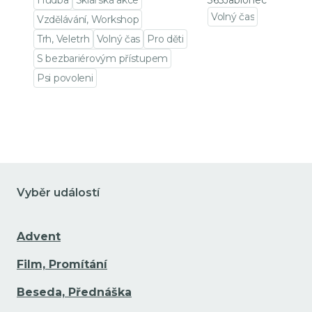
Hudba
Sklářská akce
365Jablonec
Volný čas
Vzdělávání, Workshop
Přejít na detail udá
Trh, Veletrh
Volný čas
Pro děti
S bezbariérovým přístupem
Psi povoleni
Přejít na detail události
Vyběr událostí
Advent
Film, Promítání
Beseda, Přednáška