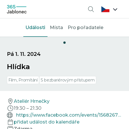
Vyhledávání
Události
Místa
Pro pořadatele
Pá 1. 11. 2024
Hlídka
Film, Promítání
S bezbariérovým přístupem
Ateliér Hrnečky
19:30
–
21:30
https://www.facebook.com/events/1568267940765653
přidat událost do kalendáře
Zdarma