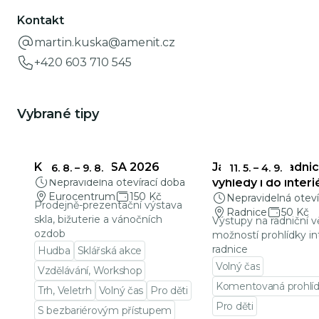
Kontakt
martin.kuska@amenit.cz
+420 603 710 545
Vybrané tipy
KŘEHKÁ KRÁSA 2026
Jablonecká radnic
6. 8.
–
9. 8.
11. 5.
–
4. 9.
Nepravidelná otevírací doba
výhledy i do interi
Eurocentrum
150 Kč
Nepravidelná oteví
Prodejně-prezentační výstava
Radnice
50 Kč
skla, bižuterie a vánočních
Výstupy na radniční v
ozdob
možností prohlídky in
radnice
Hudba
Sklářská akce
Volný čas
Vzdělávání, Workshop
Komentovaná prohlí
Trh, Veletrh
Volný čas
Pro děti
Pro děti
S bezbariérovým přístupem