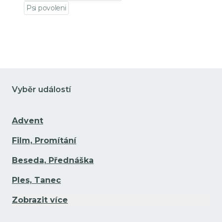
Přejít na detail udá
Psi povoleni
Přejít na detail události
Vyběr událostí
Advent
Film, Promítání
Beseda, Přednáška
Ples, Tanec
Zobrazit více