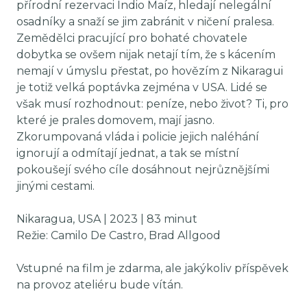
přírodní rezervaci Indio Maíz, hledají nelegální
osadníky a snaží se jim zabránit v ničení pralesa.
Zemědělci pracující pro bohaté chovatele
dobytka se ovšem nijak netají tím, že s kácením
nemají v úmyslu přestat, po hovězím z Nikaragui
je totiž velká poptávka zejména v USA. Lidé se
však musí rozhodnout: peníze, nebo život? Ti, pro
které je prales domovem, mají jasno.
Zkorumpovaná vláda i policie jejich naléhání
ignorují a odmítají jednat, a tak se místní
pokoušejí svého cíle dosáhnout nejrůznějšími
jinými cestami.
Nikaragua, USA | 2023 | 83 minut
Režie: Camilo De Castro, Brad Allgood
Vstupné na film je zdarma, ale jakýkoliv příspěvek
na provoz ateliéru bude vítán.