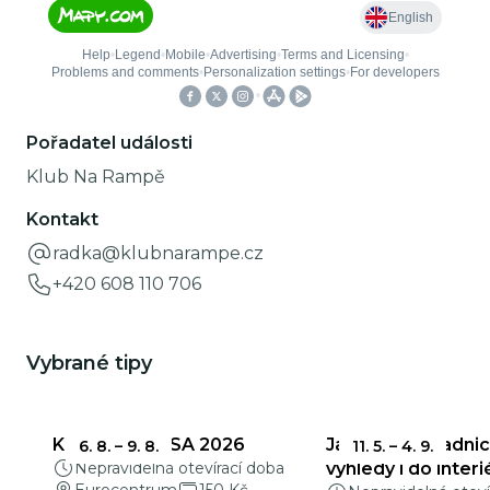
Pořadatel události
Klub Na Rampě
Kontakt
radka@klubnarampe.cz
+420 608 110 706
Vybrané tipy
KŘEHKÁ KRÁSA 2026
Jablonecká radnic
6. 8.
–
9. 8.
11. 5.
–
4. 9.
Nepravidelná otevírací doba
výhledy i do interi