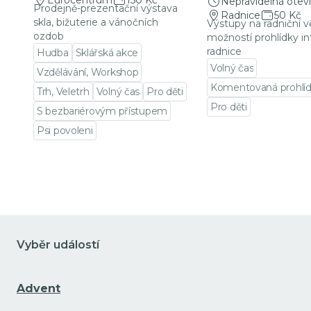
Eurocentrum
150 Kč
Nepravidelná oteví
Prodejně-prezentační výstava
Radnice
50 Kč
skla, bižuterie a vánočních
Výstupy na radniční v
ozdob
možností prohlídky in
radnice
Hudba
Sklářská akce
Volný čas
Vzdělávání, Workshop
Komentovaná prohlí
Trh, Veletrh
Volný čas
Pro děti
Pro děti
S bezbariérovým přístupem
Přejít na detail udá
Psi povoleni
Přejít na detail události
Vyběr událostí
Advent