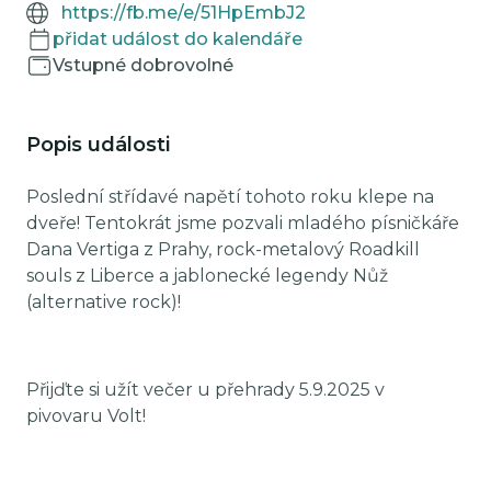
https://fb.me/e/51HpEmbJ2
přidat událost do kalendáře
Vstupné dobrovolné
Popis události
Poslední střídavé napětí tohoto roku klepe na
dveře! Tentokrát jsme pozvali mladého písničkáře
Dana Vertiga z Prahy, rock-metalový Roadkill
souls z Liberce a jablonecké legendy Nůž
(alternative rock)!
Přijďte si užít večer u přehrady 5.9.2025 v
pivovaru Volt!