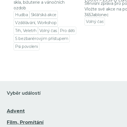
0:01
–
23:59
Eur
skla, bižuterie a vánočních
Servisní zpráva pro p
ozdob
Vložte své akce na po
Hudba
Sklářská akce
365Jablonec
Volný čas
Vzdělávání, Workshop
Přejít na detail udá
Trh, Veletrh
Volný čas
Pro děti
S bezbariérovým přístupem
Psi povoleni
Přejít na detail události
Vyběr událostí
Advent
Film, Promítání