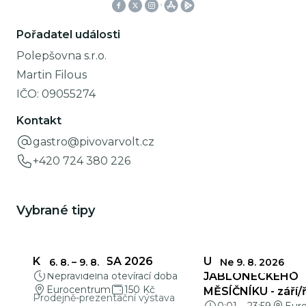
Pořadatel události
Polepšovna s.r.o.
Martin Filous
IČO:
09055274
Kontakt
gastro@pivovarvolt.cz
+420 724 380 226
Vybrané tipy
KŘEHKÁ KRÁSA 2026
UZÁVĚRKY
6. 8.
–
9. 8.
Ne 9. 8. 2026
Nepravidelná otevírací doba
JABLONECKÉHO
Eurocentrum
150 Kč
MĚSÍČNÍKU - září/ř
Prodejně-prezentační výstava