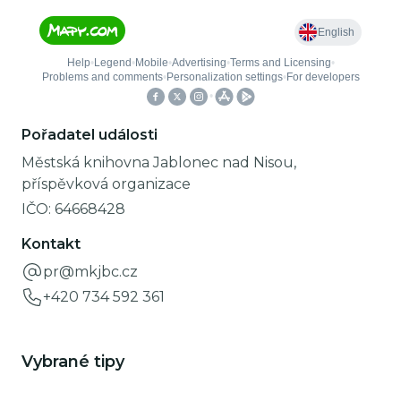
Pořadatel události
Městská knihovna Jablonec nad Nisou,
příspěvková organizace
IČO:
64668428
Kontakt
pr@mkjbc.cz
+420 734 592 361
Vybrané tipy