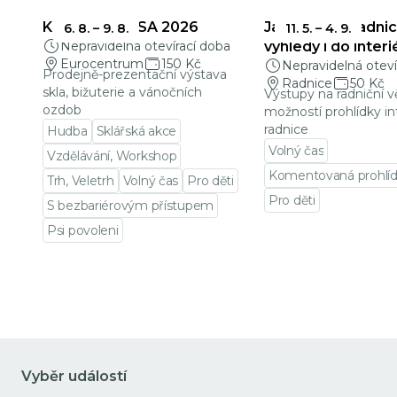
KŘEHKÁ KRÁSA 2026
Jablonecká radnic
6. 8.
–
9. 8.
11. 5.
–
4. 9.
Nepravidelná otevírací doba
výhledy i do interi
Eurocentrum
150 Kč
Nepravidelná oteví
Prodejně-prezentační výstava
Radnice
50 Kč
skla, bižuterie a vánočních
Výstupy na radniční v
ozdob
možností prohlídky in
radnice
Hudba
Sklářská akce
Volný čas
Vzdělávání, Workshop
Komentovaná prohlí
Trh, Veletrh
Volný čas
Pro děti
Pro děti
S bezbariérovým přístupem
Přejít na detail udá
Psi povoleni
Přejít na detail události
Vyběr událostí