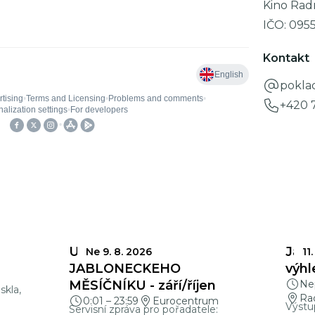
Kino Rad
IČO:
095
Kontakt
pokla
+420 
UZÁVĚRKY
Jabl
Ne 9. 8. 2026
11.
a
JABLONECKÉHO
výhl
MĚSÍČNÍKU - září/říjen
Nep
skla,
Ra
0:01
–
23:59
Eurocentrum
Výstu
Servisní zpráva pro pořadatele: