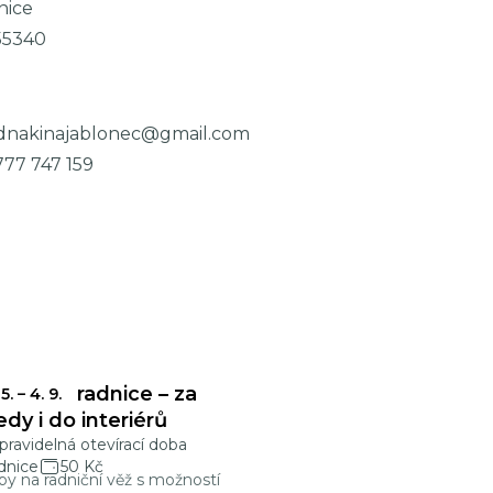
nice
55340
dnakinajablonec@gmail.com
777 747 159
onecká radnice – za
 5.
–
4. 9.
edy i do interiérů
ravidelná otevírací doba
dnice
50 Kč
py na radniční věž s možností