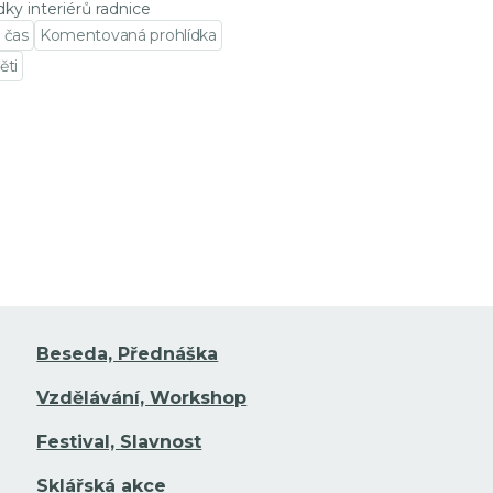
dky interiérů radnice
 čas
Komentovaná prohlídka
ěti
t na detail události
Beseda, Přednáška
Vzdělávání, Workshop
Festival, Slavnost
Sklářská akce