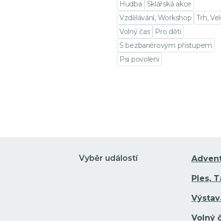
Hudba
Sklářská akce
Vzdělávání, Workshop
Trh, Ve
Volný čas
Pro děti
S bezbariérovým přístupem
Psi povoleni
Přejít na detail události
Vyběr událostí
Adven
Ples, 
Výstav
Volný 