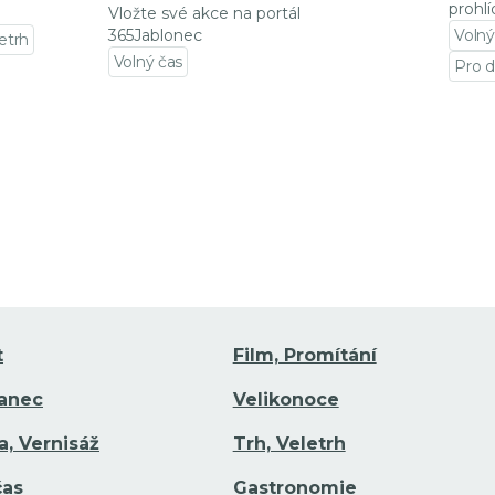
prohlí
Vložte své akce na portál
365Jablonec
Volný
letrh
Volný čas
Pro d
Přejít na detail události
Přejí
t
Film, Promítání
Tanec
Velikonoce
a, Vernisáž
Trh, Veletrh
čas
Gastronomie