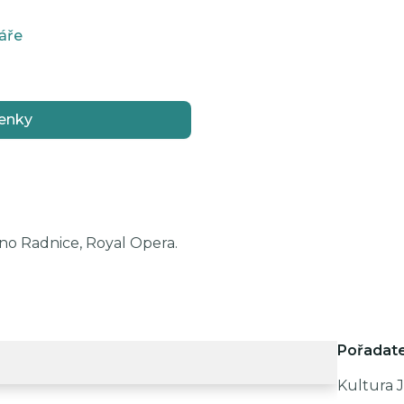
áře
enky
ino Radnice, Royal Opera.
Pořadate
Kultura J