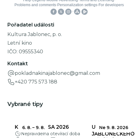
Pořadatel události
Kultura Jablonec, p. o.
Letní kino
IČO:
09555340
Kontakt
pokladnakinajablonec@gmail.com
+420 775 573 188
Vybrané tipy
KŘEHKÁ KRÁSA 2026
UZÁVĚRKY
6. 8.
–
9. 8.
Ne 9. 8. 2026
Nepravidelná otevírací doba
JABLONECKÉHO