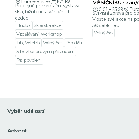
Eurocentrum
150 Kč
MĚSÍČNÍKU - září/ř
Prodejně-prezentační výstava
0:01
–
23:59
Eur
skla, bižuterie a vánočních
Servisní zpráva pro p
ozdob
Vložte své akce na po
Hudba
Sklářská akce
365Jablonec
Volný čas
Vzdělávání, Workshop
Přejít na detail udá
Trh, Veletrh
Volný čas
Pro děti
S bezbariérovým přístupem
Psi povoleni
Přejít na detail události
Vyběr událostí
Advent