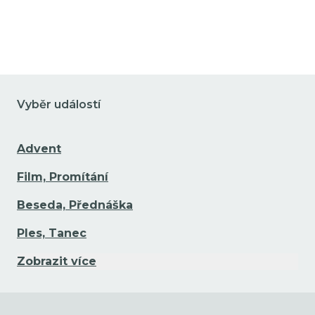
Přejít na detail události
Vyběr událostí
Advent
Film, Promítání
Beseda, Přednáška
Ples, Tanec
Zobrazit více