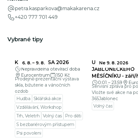
petra.kasparkova@makakarena.cz
+420 777 701 449
Vybrané tipy
KŘEHKÁ KRÁSA 2026
UZÁVĚRKY
6. 8.
–
9. 8.
Ne 9. 8. 2026
Nepravidelná otevírací doba
JABLONECKÉHO
Eurocentrum
150 Kč
MĚSÍČNÍKU - září/ř
Prodejně-prezentační výstava
0:01
–
23:59
Eur
skla, bižuterie a vánočních
Servisní zpráva pro p
ozdob
Vložte své akce na po
Hudba
Sklářská akce
365Jablonec
Volný čas
Vzdělávání, Workshop
Přejít na detail udá
Trh, Veletrh
Volný čas
Pro děti
S bezbariérovým přístupem
Psi povoleni