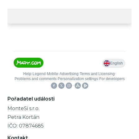
Pořadatel události
MonteSi s.r.o.
Petra Kortán
IČO:
07874685
Kontakt