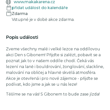
www.makakarena.cz
přidat událost do kalendáře
Zdarma
Vstupné je v době akce zdarma.
Popis události
Zveme všechny malé i velké lezce na oddílovou
akci Den s Gibonem! Přijďte si zalézt, pobavit se a
poznat jak to v našem oddíle chodí. Čeká vás
lezení na laně i bouldrování, žonglování, slackline,
malování na obličej a hlavně skvělá atmosféra.
Akce je otevřená i pro nové zájemce - přijďte se
podívat, kdo jsme a jak se u nás leze!
Těšíme se na vás! S Gibonem to bude zase jízda!