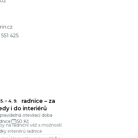
02
in.cz
 551 425
onecká radnice – za
 5.
–
4. 9.
edy i do interiérů
ravidelná otevírací doba
dnice
50 Kč
py na radniční věž s možností
dky interiérů radnice