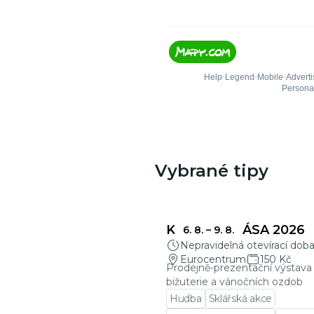
Vybrané tipy
KŘEHKÁ KRÁSA 2026
6. 8.
–
9. 8.
Nepravidelná otevírací dob
Eurocentrum
150 Kč
Prodejně-prezentační výstava 
bižuterie a vánočních ozdob
Hudba
Sklářská akce