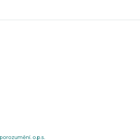
rozumění. o.p.s.