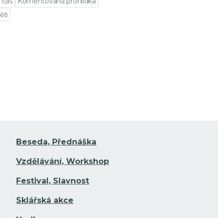
 čas
Komentovaná prohlídka
ěti
t na detail události
Beseda, Přednáška
Vzdělávání, Workshop
Festival, Slavnost
Sklářská akce