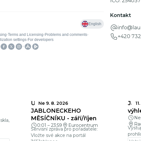
IČO:
254037
Kontakt
info@laur
+420 732
UZÁVĚRKY
Jabl
Ne 9. 8. 2026
11.
a
JABLONECKÉHO
výhl
MĚSÍČNÍKU - září/říjen
Nep
skla,
Ra
0:01
–
23:59
Eurocentrum
Výstu
Servisní zpráva pro pořadatele:
prohlí
Vložte své akce na portál