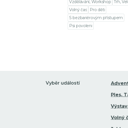
Vzdělávání, Workshop
Trh, Ve
Volný čas
Pro děti
S bezbariérovým přístupem
Psi povoleni
Přejít na detail události
Vyběr událostí
Adven
Ples, 
Výstav
Volný 