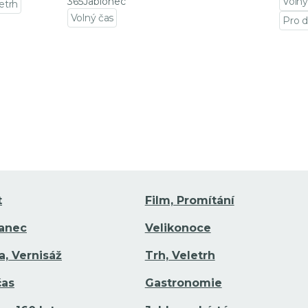
365Jablonec
Volný
letrh
Volný čas
Pro d
Přejít na detail události
Přejí
t
Film, Promítání
Tanec
Velikonoce
a, Vernisáž
Trh, Veletrh
čas
Gastronomie