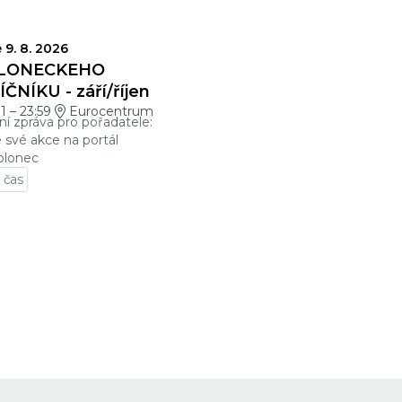
VĚRKY
 9. 8. 2026
LONECKÉHO
ČNÍKU - září/říjen
01
–
23:59
Eurocentrum
ní zpráva pro pořadatele:
e své akce na portál
blonec
 čas
t na detail události