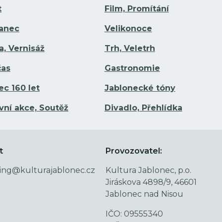
t
Film, Promítání
Tanec
Velikonoce
a, Vernisáž
Trh, Veletrh
čas
Gastronomie
ec 160 let
Jablonecké tóny
vní akce, Soutěž
Divadlo, Přehlídka
t
Provozovatel:
ing@kulturajablonec.cz
Kultura Jablonec, p.o.
Jiráskova 4898/9, 46601
Jablonec nad Nisou
IČO: 09555340