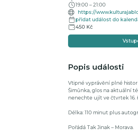
19:00
–
21:00
přidat událost do kalend
450 Kč
Vstup
Popis události
Vtipné vyprávění plné histo
Šimůnka, glos na aktuální t
nenechte ujít ve čtvrtek 16.
Délka: 110 minut plus autog
Pořádá Tak Jinak – Morava.