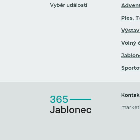
Vyběr událostí
Adven
Ples, 
Výstav
Volný 
Jablon
Sporto
Kontak
market