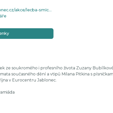
https://www.kulturajablonec.cz/akce/lecba-smichem/
áře
enky
rek ze soukromého i profesního života Zuzany Bubílkové,
émata současného dění a vtipů Milana Pitkina s písničk
 října v Eurocentru Jablonec.
ramiáda