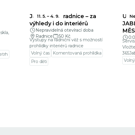
Jablonecká radnice – za
UZÁ
11. 5.
–
4. 9.
Ne
a
výhledy i do interiérů
JAB
Nepravidelná otevírací doba
MĚSÍ
skla,
Radnice
50 Kč
0:
Výstupy na radniční věž s možností
Servis
prohlídky interiérů radnice
Vložt
Volný čas
Komentovaná prohlídka
365Ja
letrh
Volný
Pro děti
Přejí
Přejít na detail události