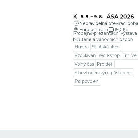
KŘEHKÁ KRÁSA 2026
6. 8.
–
9. 8.
Nepravidelná otevírací dob
Eurocentrum
150 Kč
Prodejně-prezentační výstava 
bižuterie a vánočních ozdob
Hudba
Sklářská akce
Vzdělávání, Workshop
Trh, Ve
Volný čas
Pro děti
S bezbariérovým přístupem
Psi povoleni
Přejít na detail události