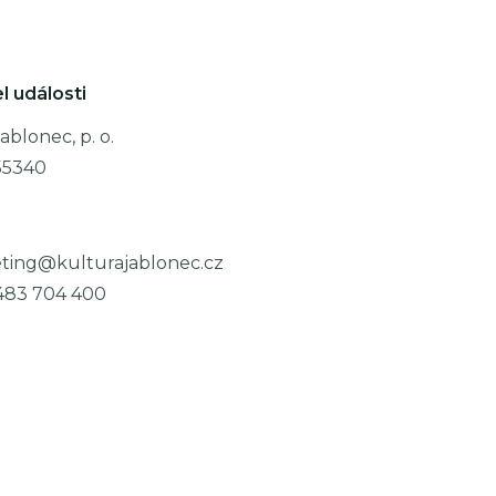
l události
ablonec, p. o.
55340
ting@kulturajablonec.cz
483 704 400