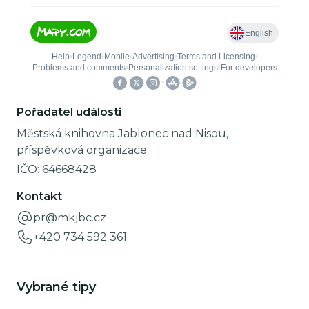
Pořadatel události
Městská knihovna Jablonec nad Nisou,
příspěvková organizace
IČO:
64668428
Kontakt
pr@mkjbc.cz
+420 734 592 361
Vybrané tipy