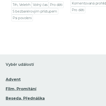
Komentovaná prohlí
Trh, Veletrh
Volný čas
Pro děti
Pro děti
S bezbariérovým přístupem
Přejít na detail udá
Psi povoleni
Přejít na detail události
Vyběr událostí
Advent
Film, Promítání
Beseda, Přednáška