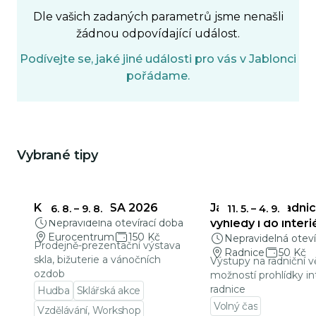
Dle vašich zadaných parametrů jsme nenašli
žádnou odpovídající událost.
Podívejte se, jaké jiné události pro vás v Jablonci
pořádame.
Vybrané tipy
Mohlo by Vás zajímat
KŘEHKÁ KRÁSA 2026
Jablonecká radnic
6. 8.
–
9. 8.
11. 5.
–
4. 9.
Nepravidelná otevírací doba
výhledy i do interi
Eurocentrum
150 Kč
Nepravidelná oteví
Prodejně-prezentační výstava
Radnice
50 Kč
skla, bižuterie a vánočních
Výstupy na radniční v
ozdob
možností prohlídky in
radnice
Hudba
Sklářská akce
Volný čas
Vzdělávání, Workshop