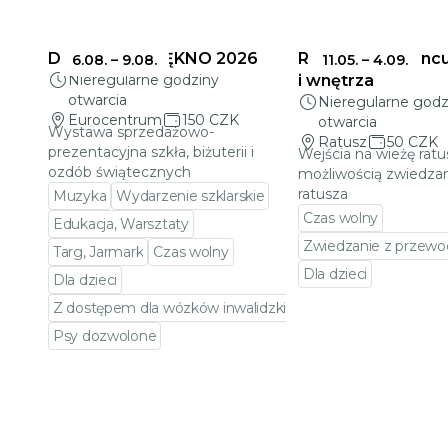
DELIKATNE PIĘKNO 2026
Ratusz w Jabloncu
6.08.
–
9.08.
11.05.
–
4.09.
Nieregularne godziny
i wnętrza
otwarcia
Nieregularne godz
Eurocentrum
150 CZK
otwarcia
Wystawa sprzedażowo-
Ratusz
50 CZK
prezentacyjna szkła, biżuterii i
Wejścia na wieżę ratu
ozdób świątecznych
możliwością zwiedzan
ratusza
Muzyka
Wydarzenie szklarskie
Czas wolny
Edukacja, Warsztaty
Zwiedzanie z przewo
Targ, Jarmark
Czas wolny
Dla dzieci
Dla dzieci
Przejdź do szczeg
Z dostępem dla wózków inwalidzkich
Psy dozwolone
Przejdź do szczegółów wydarzenia