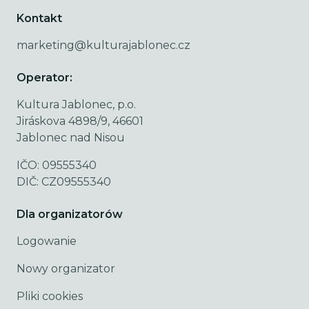
Kontakt
marketing@kulturajablonec.cz
Operator:
Kultura Jablonec, p.o.
Jiráskova 4898/9, 46601
Jablonec nad Nisou
IČO: 09555340
DIČ: CZ09555340
Dla organizatorów
Logowanie
Nowy organizator
Pliki cookies