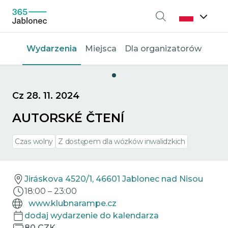
Wyszukiwanie
Wydarzenia
Miejsca
Dla organizatorów
Cz 28. 11. 2024
AUTORSKÉ ČTENÍ
Czas wolny
Z dostępem dla wózków inwalidzkich
Jiráskova 4520/1, 46601 Jablonec nad Nisou
18:00
–
23:00
www.klubnarampe.cz
dodaj wydarzenie do kalendarza
80 CZK