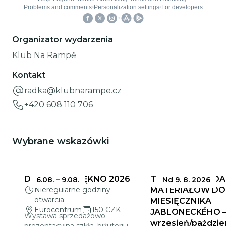
Organizator wydarzenia
Klub Na Rampě
Kontakt
radka@klubnarampe.cz
+420 608 110 706
Wybrane wskazówki
DELIKATNE PIĘKNO 2026
TERMINY SKŁADA
6.08.
–
9.08.
Nd 9. 8. 2026
Nieregularne godziny
MATERIAŁÓW DO
otwarcia
MIESIĘCZNIKA
Eurocentrum
150 CZK
JABLONECKÉHO 
Wystawa sprzedażowo-
wrzesień/paździe