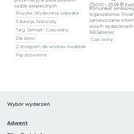
prezentacyjna szkła, biżuterii i
0:01
–
23:59
Eur
ozdób świątecznych
Komunikat serwisowy
Muzyka
Wydarzenie szklarskie
organizatorów: Prosi
zamieszczanie inform
Edukacja, Warsztaty
swoich wydarzeniach 
Targ, Jarmark
Czas wolny
365Jablonec
Dla dzieci
Czas wolny
Z dostępem dla wózków inwalidzkich
Przejdź do szczeg
Psy dozwolone
Przejdź do szczegółów wydarzenia
Wybór wydarzeń
Adwent