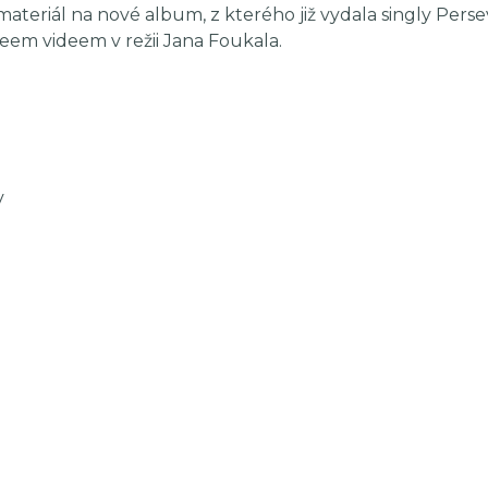
ateriál na nové album, z kterého již vydala singly Pers
eem videem v režii Jana Foukala.
v