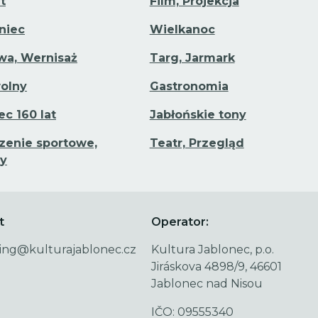
t
Film, Projekcja
aniec
Wielkanoc
a, Wernisaż
Targ, Jarmark
olny
Gastronomia
ec 160 lat
Jabłońskie tony
enie sportowe,
Teatr, Przegląd
y
t
Operator:
ing@kulturajablonec.cz
Kultura Jablonec, p.o.
Jiráskova 4898/9, 46601
Jablonec nad Nisou
IČO: 09555340