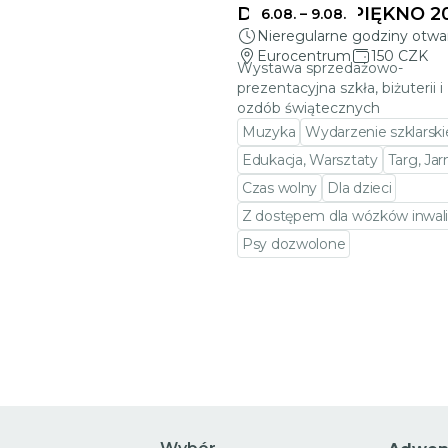
DELIKATNE PIĘKNO 2
6.08.
–
9.08.
Nieregularne godziny otwa
Eurocentrum
150 CZK
Wystawa sprzedażowo-
prezentacyjna szkła, biżuterii i
ozdób świątecznych
Muzyka
Wydarzenie szklarski
Edukacja, Warsztaty
Targ, Ja
Czas wolny
Dla dzieci
Z dostępem dla wózków inwali
Psy dozwolone
Przejdź do szczegółów wy