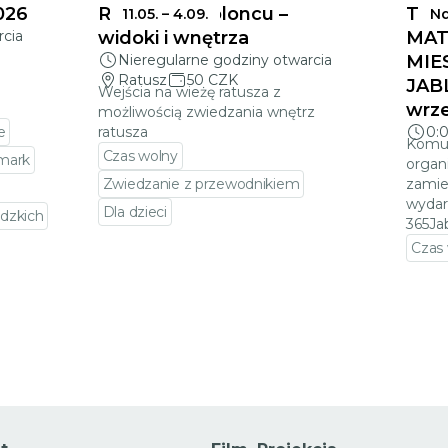
026
Ratusz w Jabloncu –
TER
11.05.
–
4.09.
Nd
rcia
widoki i wnętrza
MAT
Nieregularne godziny otwarcia
MIE
Ratusz
50 CZK
JAB
Wejścia na wieżę ratusza z
wrze
możliwością zwiedzania wnętrz
e
ratusza
0:
Komun
Czas wolny
rmark
organ
Zwiedzanie z przewodnikiem
zamie
wydar
Dla dzieci
dzkich
365Ja
Przejdź do szczegółów wydarzenia
Czas
darzenia
Prze