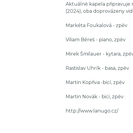
Aktuálně kapela připravuje m
(2024), oba doprovázeny vid
Markéta Foukalová - zpěv
Viliam Béreš - piano, zpěv
Mirek Šmilauer - kytara, zpě
Rastislav Uhrík - basa, zpěv
Martin Kopřiva -bicí, zpěv
Martin Novák - bicí, zpěv
http://www.lanugo.cz/