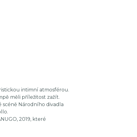
istickou intimní atmosférou.
pě měli příležitost zažít.
é scéně Národního divadla
llo.
ANUGO, 2019, které