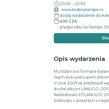
20:00
–
23:00
www.klubnarampe.cz
dodaj wydarzenie do kal
400 CZK
předprodej na Rampě 350
Bile
Opis wydarzenia
Multižánrová formace balanc
Jejich živá vystoupení přitom
V roce 2009 se představili 
druhé album LANUGO, 2011. Z
Následovalo EPLANUGO, 2014
bodovalo v anketách o nejsil