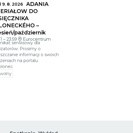
MINY SKŁADANIA
 9. 8. 2026
ERIAŁÓW DO
SIĘCZNIKA
LONECKÉHO –
sień/październik
01
–
23:59
Eurocentrum
ikat serwisowy dla
izatorów: Prosimy o
szczanie informacji o swoich
zeniach na portalu
blonec
 wolny
jdź do szczegółów wydarzenia