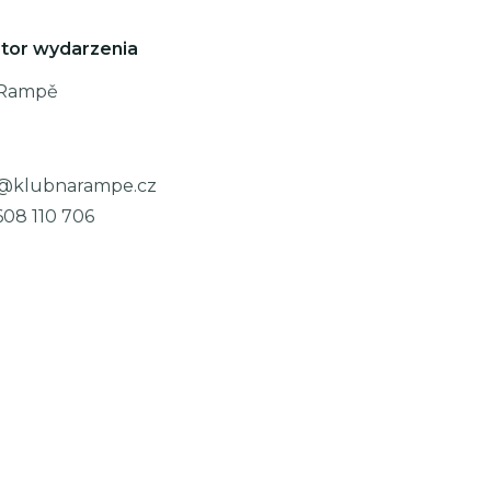
tor wydarzenia
 Rampě
@klubnarampe.cz
608 110 706