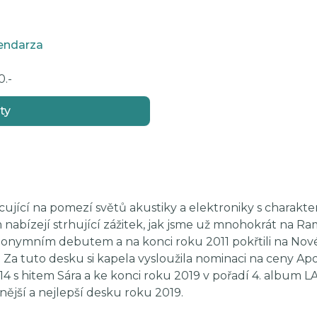
endarza
.-
ty
ující na pomezí světů akustiky a elektroniky s charakter
 nabízejí strhující zážitek, jak jsme už mnohokrát na Ram
eponymním debutem a na konci roku 2011 pokřtili na Nov
a tuto desku si kapela vysloužila nominaci na ceny Apo
 s hitem Sára a ke konci roku 2019 v pořadí 4. album L
nější a nejlepší desku roku 2019.