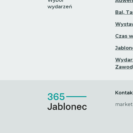
Wybór
Adwen
wydarzeń
Bal, T
Wystaw
Czas w
Jablon
Wydarz
Zawod
Kontak
market