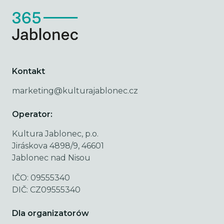
Kontakt
marketing@kulturajablonec.cz
Operator:
Kultura Jablonec, p.o.
Jiráskova 4898/9, 46601
Jablonec nad Nisou
IČO: 09555340
DIČ: CZ09555340
Dla organizatorów