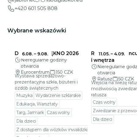
+420 601 505 808
Wybrane wskazówki
DELIKATNE PIĘKNO 2026
Ratusz w Jabloncu
6.08.
–
9.08.
11.05.
–
4.09.
Nieregularne godziny
i wnętrza
otwarcia
Nieregularne godz
Eurocentrum
150 CZK
otwarcia
Wystawa sprzedażowo-
Ratusz
50 CZK
prezentacyjna szkła, biżuterii i
Wejścia na wieżę ratu
ozdób świątecznych
możliwością zwiedzan
ratusza
Muzyka
Wydarzenie szklarskie
Czas wolny
Edukacja, Warsztaty
Zwiedzanie z przewo
Targ, Jarmark
Czas wolny
Dla dzieci
Dla dzieci
Przejdź do szczeg
Z dostępem dla wózków inwalidzkich