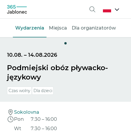
Wyszukiwanie
Wydarzenia
Miejsca
Dla organizatorów
10.08.
–
14.08.2026
Podmiejski obóz pływacko-
językowy
Czas wolny
Dla dzieci
Sokolovna
Pon
7:30
–
16:00
Wt
7:30
–
16:00