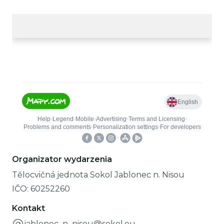
Organizator wydarzenia
Tělocvičná jednota Sokol Jablonec n. Nisou
IČO:
60252260
Kontakt
jablonec_n_nisou@sokol.eu