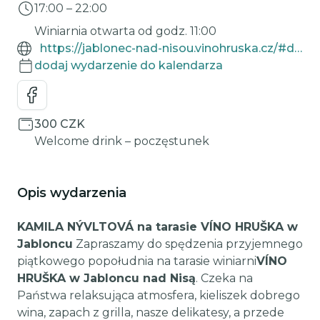
17:00
–
22:00
Winiarnia otwarta od godz. 11:00
https://jablonec-nad-nisou.vinohruska.cz/#degustace
dodaj wydarzenie do kalendarza
300 CZK
Welcome drink – poczęstunek
Opis wydarzenia
KAMILA NÝVLTOVÁ na tarasie VÍNO HRUŠKA w
Jabloncu
Zapraszamy do spędzenia przyjemnego
piątkowego popołudnia na tarasie winiarni
VÍNO
HRUŠKA w Jabloncu nad Nisą
. Czeka na
Państwa relaksująca atmosfera, kieliszek dobrego
wina, zapach z grilla, nasze delikatesy, a przede