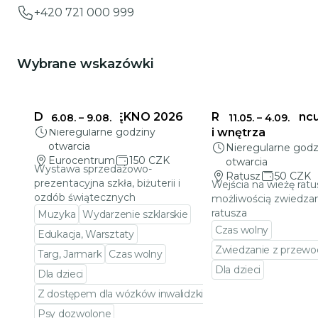
+420 721 000 999
Wybrane wskazówki
DELIKATNE PIĘKNO 2026
Ratusz w Jabloncu
6.08.
–
9.08.
11.05.
–
4.09.
Nieregularne godziny
i wnętrza
otwarcia
Nieregularne godz
Eurocentrum
150 CZK
otwarcia
Wystawa sprzedażowo-
Ratusz
50 CZK
prezentacyjna szkła, biżuterii i
Wejścia na wieżę ratu
ozdób świątecznych
możliwością zwiedzan
ratusza
Muzyka
Wydarzenie szklarskie
Czas wolny
Edukacja, Warsztaty
Zwiedzanie z przewo
Targ, Jarmark
Czas wolny
Dla dzieci
Dla dzieci
Przejdź do szczeg
Z dostępem dla wózków inwalidzkich
Psy dozwolone