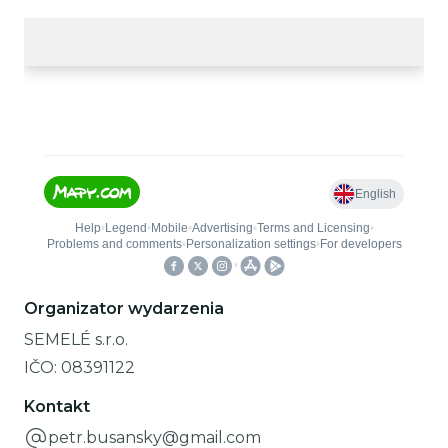
Organizator wydarzenia
SEMELÉ s.r.o.
IČO:
08391122
Kontakt
petr.busansky@gmail.com