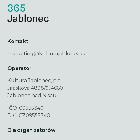
Kontakt
marketing@kulturajablonec.cz
Operator:
Kultura Jablonec, p.o.
Jiráskova 4898/9, 46601
Jablonec nad Nisou
IČO: 09555340
DIČ: CZ09555340
Dla organizatorów