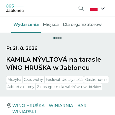
Wyszukiwanie
Wydarzenia
Miejsca
Dla organizatorów
Pt 21. 8. 2026
KAMILA NÝVLTOVÁ na tarasie
VÍNO HRUŠKA w Jabloncu
Muzyka
Czas wolny
Festiwal, Uroczystość
Gastronomia
Jabłońskie tony
Z dostępem dla wózków inwalidzkich
WINO HRUŠKA – WINIARNIA – BAR
WINIARSKI