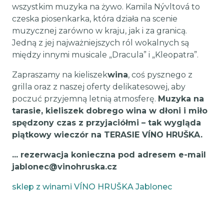
wszystkim muzyka na żywo. Kamila Nývltová to
czeska piosenkarka, która działa na scenie
muzycznej zarówno w kraju, jak i za granicą.
Jedną z jej najważniejszych ról wokalnych są
między innymi musicale „Dracula” i „Kleopatra”.
Zapraszamy na kieliszek
wina
, coś pysznego z
grilla oraz z naszej oferty delikatesowej, aby
poczuć przyjemną letnią atmosferę.
Muzyka na
tarasie, kieliszek dobrego wina w dłoni i miło
spędzony czas z przyjaciółmi – tak wygląda
piątkowy wieczór na TERASIE VÍNO HRUŠKA.
... rezerwacja konieczna pod adresem e-mail
jablonec@vinohruska.cz
sklep z winami VÍNO HRUŠKA Jablonec