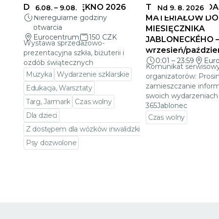
DELIKATNE PIĘKNO 2026
TERMINY SKŁADA
6.08.
–
9.08.
Nd 9. 8. 2026
Nieregularne godziny
MATERIAŁÓW DO
otwarcia
MIESIĘCZNIKA
Eurocentrum
150 CZK
JABLONECKÉHO 
Wystawa sprzedażowo-
wrzesień/paździe
prezentacyjna szkła, biżuterii i
0:01
–
23:59
Eur
ozdób świątecznych
Komunikat serwisowy
Muzyka
Wydarzenie szklarskie
organizatorów: Prosi
zamieszczanie inform
Edukacja, Warsztaty
swoich wydarzeniach 
Targ, Jarmark
Czas wolny
365Jablonec
Dla dzieci
Czas wolny
Z dostępem dla wózków inwalidzkich
Przejdź do szczeg
Psy dozwolone
Przejdź do szczegółów wydarzenia