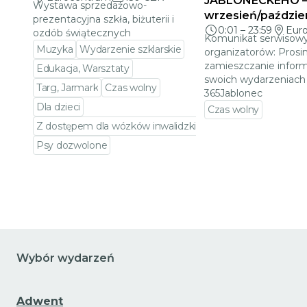
JABLONECKÉHO 
Wystawa sprzedażowo-
wrzesień/paździe
prezentacyjna szkła, biżuterii i
0:01
–
23:59
Eur
ozdób świątecznych
Komunikat serwisowy
Muzyka
Wydarzenie szklarskie
organizatorów: Prosi
zamieszczanie inform
Edukacja, Warsztaty
swoich wydarzeniach 
Targ, Jarmark
Czas wolny
365Jablonec
Dla dzieci
Czas wolny
Z dostępem dla wózków inwalidzkich
Przejdź do szczeg
Psy dozwolone
Przejdź do szczegółów wydarzenia
Wybór wydarzeń
Adwent