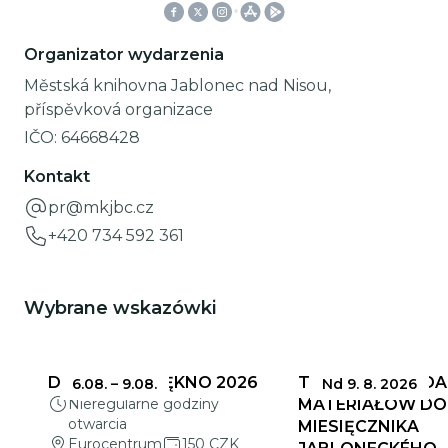
Organizator wydarzenia
Městská knihovna Jablonec nad Nisou,
příspěvková organizace
IČO:
64668428
Kontakt
pr@mkjbc.cz
+420 734 592 361
Wybrane wskazówki
DELIKATNE PIĘKNO 2026
TERMINY SKŁADA
6.08.
–
9.08.
Nd 9. 8. 2026
Nieregularne godziny
MATERIAŁÓW DO
otwarcia
MIESIĘCZNIKA
Eurocentrum
150 CZK