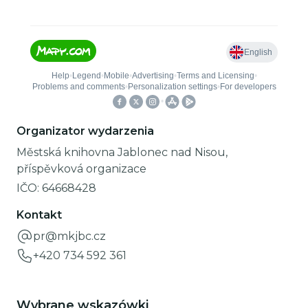
Organizator wydarzenia
Městská knihovna Jablonec nad Nisou,
příspěvková organizace
IČO:
64668428
Kontakt
pr@mkjbc.cz
+420 734 592 361
Wybrane wskazówki