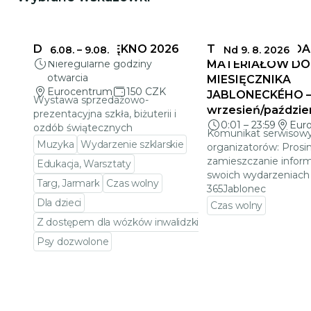
DELIKATNE PIĘKNO 2026
TERMINY SKŁADA
6.08.
–
9.08.
Nd 9. 8. 2026
Nieregularne godziny
MATERIAŁÓW DO
otwarcia
MIESIĘCZNIKA
Eurocentrum
150 CZK
JABLONECKÉHO 
Wystawa sprzedażowo-
wrzesień/paździe
prezentacyjna szkła, biżuterii i
0:01
–
23:59
Eur
ozdób świątecznych
Komunikat serwisowy
Muzyka
Wydarzenie szklarskie
organizatorów: Prosi
zamieszczanie inform
Edukacja, Warsztaty
swoich wydarzeniach 
Targ, Jarmark
Czas wolny
365Jablonec
Dla dzieci
Czas wolny
Z dostępem dla wózków inwalidzkich
Przejdź do szczeg
Psy dozwolone
Przejdź do szczegółów wydarzenia