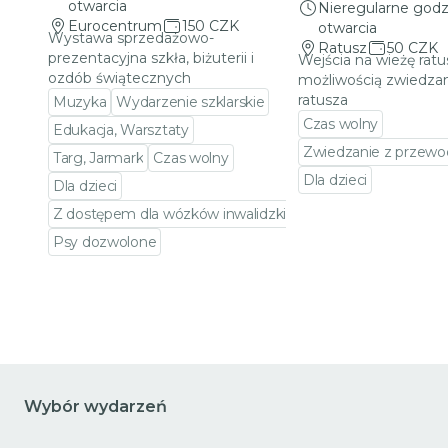
otwarcia
Nieregularne godz
Eurocentrum
150 CZK
otwarcia
Wystawa sprzedażowo-
Ratusz
50 CZK
prezentacyjna szkła, biżuterii i
Wejścia na wieżę ratu
ozdób świątecznych
możliwością zwiedzan
ratusza
Muzyka
Wydarzenie szklarskie
Czas wolny
Edukacja, Warsztaty
Zwiedzanie z przewo
Targ, Jarmark
Czas wolny
Dla dzieci
Dla dzieci
Przejdź do szczeg
Z dostępem dla wózków inwalidzkich
Psy dozwolone
Przejdź do szczegółów wydarzenia
Wybór wydarzeń