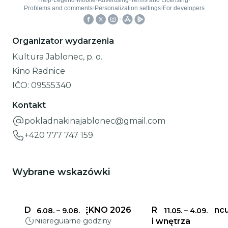
Organizator wydarzenia
Kultura Jablonec, p. o.
Kino Radnice
IČO:
09555340
Kontakt
pokladnakinajablonec@gmail.com
+420 777 747 159
Wybrane wskazówki
DELIKATNE PIĘKNO 2026
Ratusz w Jabloncu
6.08.
–
9.08.
11.05.
–
4.09.
Nieregularne godziny
i wnętrza