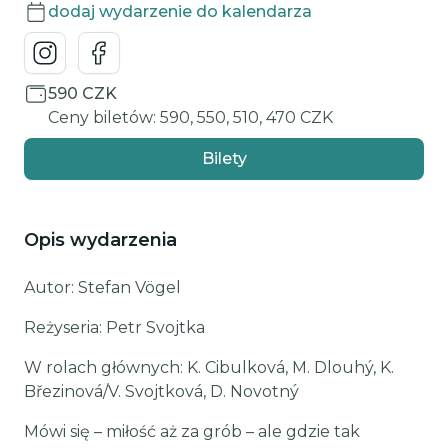
dodaj wydarzenie do kalendarza
590 CZK
Ceny biletów: 590, 550, 510, 470 CZK
Bilety
Opis wydarzenia
Autor: Stefan Vögel
Reżyseria: Petr Svojtka
W rolach głównych: K. Cibulková, M. Dlouhý, K.
Březinová/V. Svojtková, D. Novotný
Mówi się – miłość aż za grób – ale gdzie tak