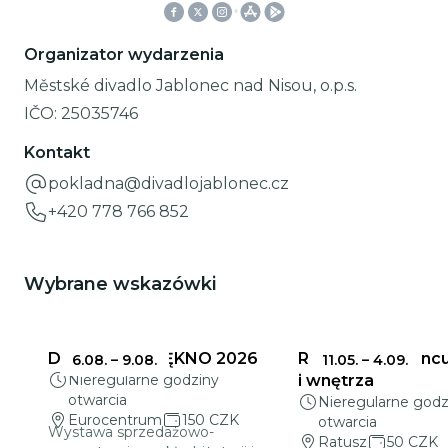
Organizator wydarzenia
Městské divadlo Jablonec nad Nisou, o.p.s.
IČO:
25035746
Kontakt
pokladna@divadlojablonec.cz
+420 778 766 852
Wybrane wskazówki
DELIKATNE PIĘKNO 2026
Ratusz w Jabloncu
6.08.
–
9.08.
11.05.
–
4.09.
Nieregularne godziny
i wnętrza
otwarcia
Nieregularne godz
Eurocentrum
150 CZK
otwarcia
Wystawa sprzedażowo-
Ratusz
50 CZK