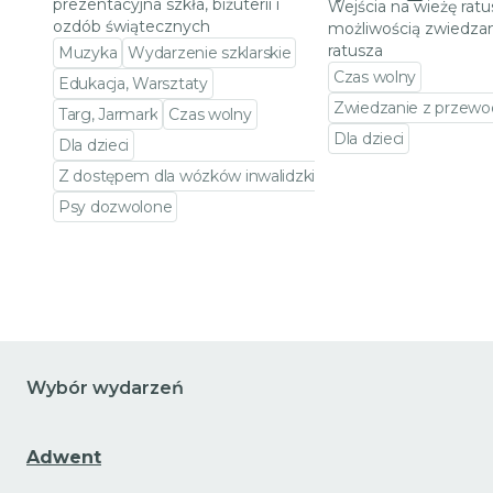
prezentacyjna szkła, biżuterii i
Wejścia na wieżę ratu
ozdób świątecznych
możliwością zwiedzan
ratusza
Muzyka
Wydarzenie szklarskie
Czas wolny
Edukacja, Warsztaty
Zwiedzanie z przewo
Targ, Jarmark
Czas wolny
Dla dzieci
Dla dzieci
Przejdź do szczeg
Z dostępem dla wózków inwalidzkich
Psy dozwolone
Przejdź do szczegółów wydarzenia
Wybór wydarzeń
Adwent