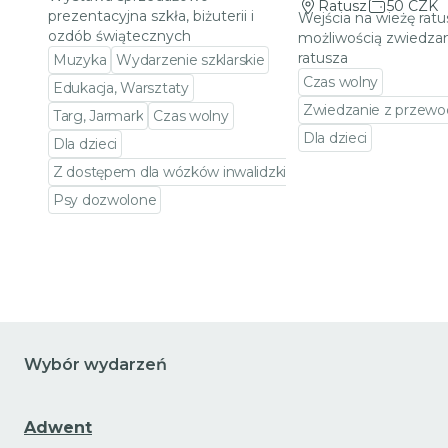
Ratusz
50 CZK
prezentacyjna szkła, biżuterii i
Wejścia na wieżę ratu
ozdób świątecznych
możliwością zwiedzan
ratusza
Muzyka
Wydarzenie szklarskie
Czas wolny
Edukacja, Warsztaty
Zwiedzanie z przewo
Targ, Jarmark
Czas wolny
Dla dzieci
Dla dzieci
Przejdź do szczeg
Z dostępem dla wózków inwalidzkich
Psy dozwolone
Przejdź do szczegółów wydarzenia
Wybór wydarzeń
Adwent