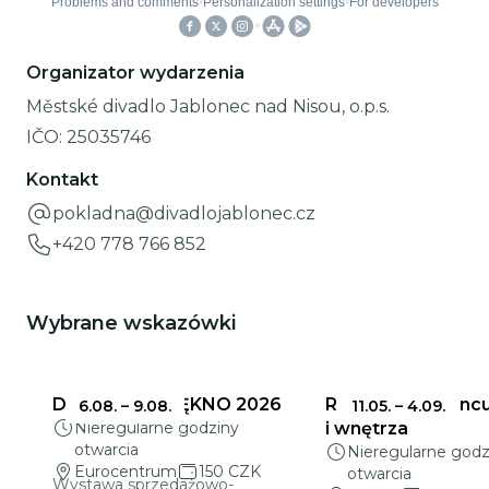
Organizator wydarzenia
Městské divadlo Jablonec nad Nisou, o.p.s.
IČO:
25035746
Kontakt
pokladna@divadlojablonec.cz
+420 778 766 852
Wybrane wskazówki
DELIKATNE PIĘKNO 2026
Ratusz w Jabloncu
6.08.
–
9.08.
11.05.
–
4.09.
Nieregularne godziny
i wnętrza
otwarcia
Nieregularne godz
Eurocentrum
150 CZK
otwarcia
Wystawa sprzedażowo-