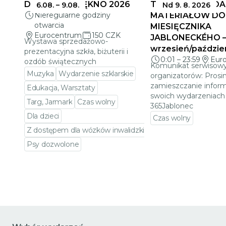
DELIKATNE PIĘKNO 2026
TERMINY SKŁADA
6.08.
–
9.08.
Nd 9. 8. 2026
Nieregularne godziny
MATERIAŁÓW DO
otwarcia
MIESIĘCZNIKA
Eurocentrum
150 CZK
JABLONECKÉHO 
Wystawa sprzedażowo-
wrzesień/paździe
prezentacyjna szkła, biżuterii i
0:01
–
23:59
Eur
ozdób świątecznych
Komunikat serwisowy
Muzyka
Wydarzenie szklarskie
organizatorów: Prosi
zamieszczanie inform
Edukacja, Warsztaty
swoich wydarzeniach 
Targ, Jarmark
Czas wolny
365Jablonec
Dla dzieci
Czas wolny
Z dostępem dla wózków inwalidzkich
Przejdź do szczeg
Psy dozwolone
Przejdź do szczegółów wydarzenia