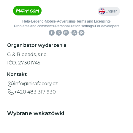
Organizator wydarzenia
G & B beads, s.r.o.
IČO:
27301745
Kontakt
info@nisafacory.cz
+420 483 317 930
Wybrane wskazówki