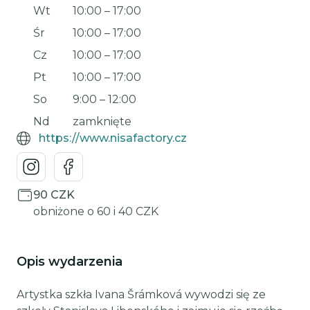
Wt
10:00
–
17:00
Śr
10:00
–
17:00
Cz
10:00
–
17:00
Pt
10:00
–
17:00
So
9:00
–
12:00
Nd
zamknięte
https://www.nisafactory.cz
90 CZK
obniżone o 60 i 40 CZK
Opis wydarzenia
Artystka szkła Ivana Šrámková wywodzi się ze