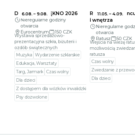
DELIKATNE PIĘKNO 2026
Ratusz w Jabloncu
6.08.
–
9.08.
11.05.
–
4.09.
Nieregularne godziny
i wnętrza
otwarcia
Nieregularne godz
Eurocentrum
150 CZK
otwarcia
Wystawa sprzedażowo-
Ratusz
50 CZK
prezentacyjna szkła, biżuterii i
Wejścia na wieżę ratu
ozdób świątecznych
możliwością zwiedzan
ratusza
Muzyka
Wydarzenie szklarskie
Czas wolny
Edukacja, Warsztaty
Zwiedzanie z przewo
Targ, Jarmark
Czas wolny
Dla dzieci
Dla dzieci
Przejdź do szczeg
Z dostępem dla wózków inwalidzkich
Psy dozwolone
Przejdź do szczegółów wydarzenia