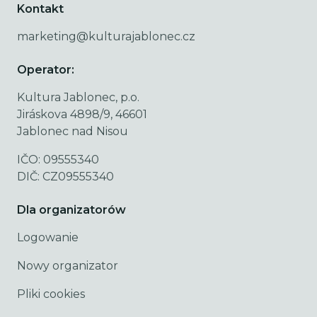
Kontakt
marketing@kulturajablonec.cz
Operator:
Kultura Jablonec, p.o.
Jiráskova 4898/9, 46601
Jablonec nad Nisou
IČO: 09555340
DIČ: CZ09555340
Dla organizatorów
Logowanie
Nowy organizator
Pliki cookies