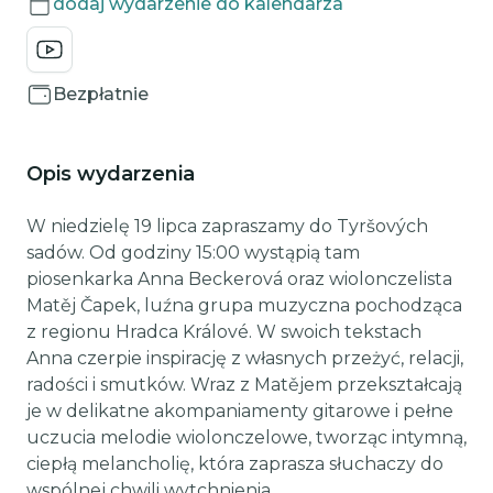
dodaj wydarzenie do kalendarza
Bezpłatnie
Opis wydarzenia
W niedzielę 19 lipca zapraszamy do Tyršových
sadów. Od godziny 15:00 wystąpią tam
piosenkarka Anna Beckerová oraz wiolonczelista
Matěj Čapek, luźna grupa muzyczna pochodząca
z regionu Hradca Králové. W swoich tekstach
Anna czerpie inspirację z własnych przeżyć, relacji,
radości i smutków. Wraz z Matějem przekształcają
je w delikatne akompaniamenty gitarowe i pełne
uczucia melodie wiolonczelowe, tworząc intymną,
ciepłą melancholię, która zaprasza słuchaczy do
wspólnej chwili wytchnienia.