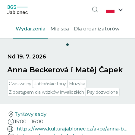
Wyszukiwanie
Wydarzenia
Miejsca
Dla organizatorów
Nd 19. 7. 2026
Anna Beckerová i Matěj Čapek
Czas wolny
Jabłońskie tony
Muzyka
Z dostępem dla wózków inwalidzkich
Psy dozwolone
Tyršovy sady
15:00
–
16:00
https://www.kulturajablonec.cz/akce/anna-beckerova-matej-capek/