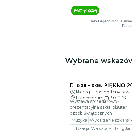
Wybrane wskazó
DELIKATNE PIĘKNO 2
6.08.
–
9.08.
Nieregularne godziny otwa
Eurocentrum
150 CZK
Wystawa sprzedażowo-
prezentacyjna szkła, biżuterii i
ozdób świątecznych
Muzyka
Wydarzenie szklarski
Edukacja, Warsztaty
Targ, Ja