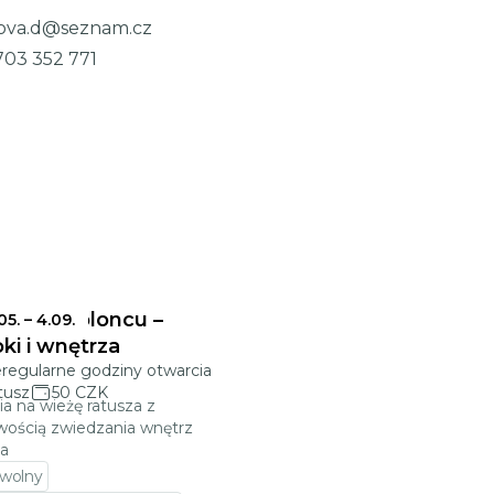
ova.d@seznam.cz
703 352 771
sz w Jabloncu –
.05.
–
4.09.
ki i wnętrza
eregularne godziny otwarcia
tusz
50 CZK
ia na wieżę ratusza z
wością zwiedzania wnętrz
za
 wolny