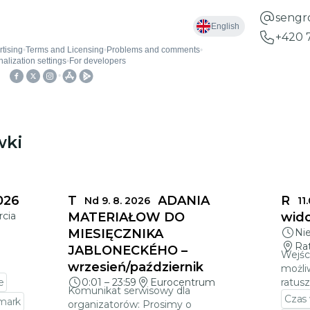
sengr
+420 
wki
026
TERMINY SKŁADANIA
Ratu
Nd 9. 8. 2026
11
rcia
MATERIAŁÓW DO
wido
MIESIĘCZNIKA
Ni
Ra
JABLONECKÉHO –
Wejśc
wrzesień/październik
możli
e
0:01
–
23:59
Eurocentrum
ratus
Komunikat serwisowy dla
Czas
rmark
organizatorów: Prosimy o