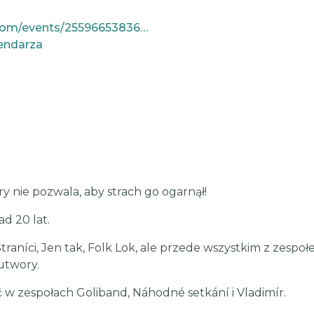
https://www.facebook.com/events/25596653836628776
endarza
ry nie pozwala, aby strach go ogarnął!
d 20 lat.
traníci, Jen tak, Folk Lok, ale przede wszystkim z zespo
utwory.
w zespołach Goliband, Náhodné setkání i Vladimír.