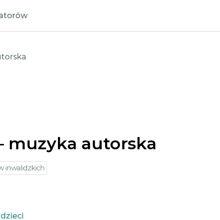
zatorów
utorska
– muzyka autorska
 inwalidzkich
 dzieci