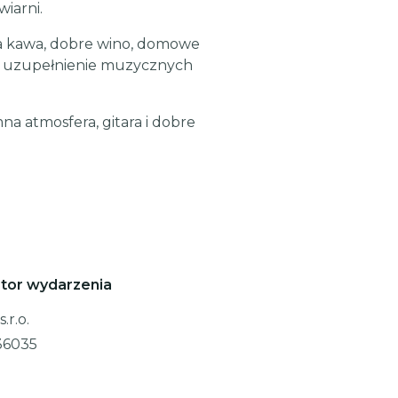
iarni.
a kawa, dobre wino, domowe
ne uzupełnienie muzycznych
a atmosfera, gitara i dobre
tor wydarzenia
.r.o.
36035