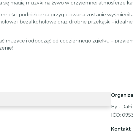
 się magią muzyki na żywo w przyjemnej atmosferze kaw
emności podniebienia przygotowana zostanie wyśmienit
oholowe i bezalkoholowe oraz drobne przekąski – ideal
ć muzyce i odpocząć od codziennego zgiełku – przyjemn
zenie!
Organiza
By - DaFi s
IČO:
095
Kontakt