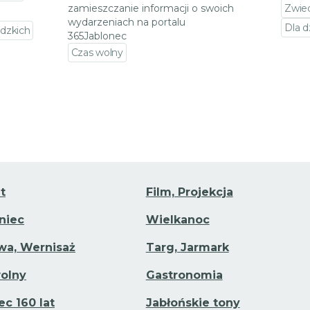
zamieszczanie informacji o swoich
Zwie
wydarzeniach na portalu
Dla d
dzkich
365Jablonec
Prze
Czas wolny
darzenia
Przejdź do szczegółów wydarzenia
t
Film, Projekcja
aniec
Wielkanoc
a, Wernisaż
Targ, Jarmark
olny
Gastronomia
ec 160 lat
Jabłońskie tony