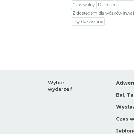
Czas wolny
Dla dzieci
Z dostępem dla wózków inwali
Psy dozwolone
Przejdź do szczegółów wy
Wybór
Adwen
wydarzeń
Bal, T
Wystaw
Czas w
Jablon