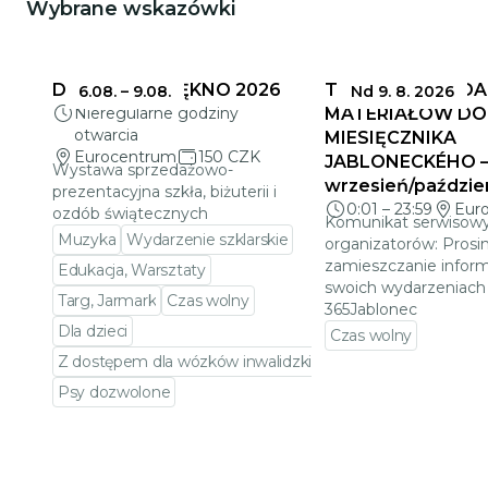
Wybrane wskazówki
DELIKATNE PIĘKNO 2026
TERMINY SKŁADA
6.08.
–
9.08.
Nd 9. 8. 2026
Nieregularne godziny
MATERIAŁÓW DO
otwarcia
MIESIĘCZNIKA
Eurocentrum
150 CZK
JABLONECKÉHO 
Wystawa sprzedażowo-
wrzesień/paździe
prezentacyjna szkła, biżuterii i
0:01
–
23:59
Eur
ozdób świątecznych
Komunikat serwisowy
Muzyka
Wydarzenie szklarskie
organizatorów: Prosi
zamieszczanie inform
Edukacja, Warsztaty
swoich wydarzeniach 
Targ, Jarmark
Czas wolny
365Jablonec
Dla dzieci
Czas wolny
Z dostępem dla wózków inwalidzkich
Przejdź do szczeg
Psy dozwolone
Przejdź do szczegółów wydarzenia