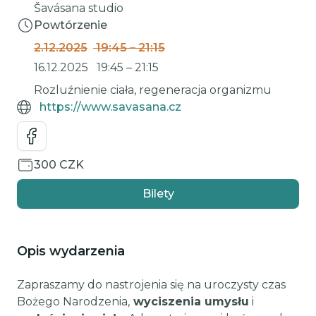
Šavásana studio
Powtórzenie
2.12.2025
19:45
–
21:15
16.12.2025
19:45
–
21:15
Rozluźnienie ciała, regeneracja organizmu
https://www.savasana.cz
300 CZK
Bilety
Opis wydarzenia
Zapraszamy do nastrojenia się na uroczysty czas
Bożego Narodzenia,
wyciszenia umysłu
i