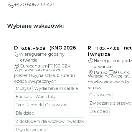
+420 606 233 421
Wybrane wskazówki
DELIKATNE PIĘKNO 2026
Ratusz w Jabloncu
6.08.
–
9.08.
11.05.
–
4.09.
Nieregularne godziny
i wnętrza
otwarcia
Nieregularne godz
Eurocentrum
150 CZK
otwarcia
Wystawa sprzedażowo-
Ratusz
50 CZK
prezentacyjna szkła, biżuterii i
Wejścia na wieżę ratu
ozdób świątecznych
możliwością zwiedzan
ratusza
Muzyka
Wydarzenie szklarskie
Czas wolny
Edukacja, Warsztaty
Zwiedzanie z przewo
Targ, Jarmark
Czas wolny
Dla dzieci
Dla dzieci
Przejdź do szczeg
Z dostępem dla wózków inwalidzkich
Psy dozwolone