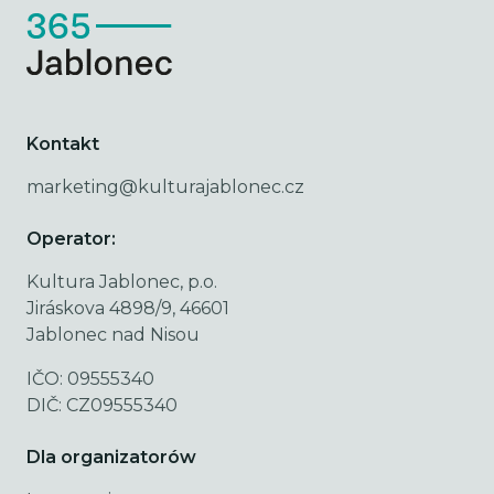
Kontakt
marketing@kulturajablonec.cz
Operator:
Kultura Jablonec, p.o.
Jiráskova 4898/9, 46601
Jablonec nad Nisou
IČO: 09555340
DIČ: CZ09555340
Dla organizatorów