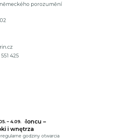
-německého porozumění
02
in.cz
 551 425
sz w Jabloncu –
.05.
–
4.09.
ki i wnętrza
eregularne godziny otwarcia