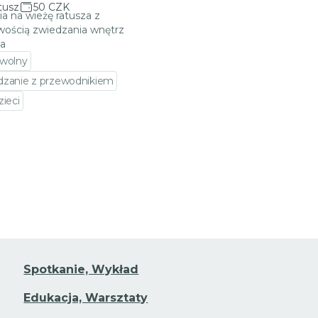
tusz
50 CZK
ia na wieżę ratusza z
wością zwiedzania wnętrz
za
 wolny
dzanie z przewodnikiem
zieci
jdź do szczegółów wydarzenia
Spotkanie, Wykład
Edukacja, Warsztaty