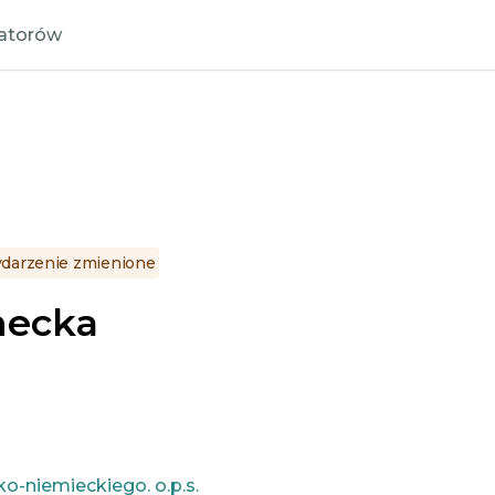
zatorów
darzenie zmienione
necka
-niemieckiego. o.p.s.