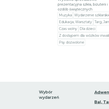
prezentacyjna szkła, biżuterii i
ozdób świątecznych
Muzyka
Wydarzenie szklarski
Edukacja, Warsztaty
Targ, Ja
Czas wolny
Dla dzieci
Z dostępem dla wózków inwali
Psy dozwolone
Przejdź do szczegółów wy
Wybór
Adwen
wydarzeń
Bal, T