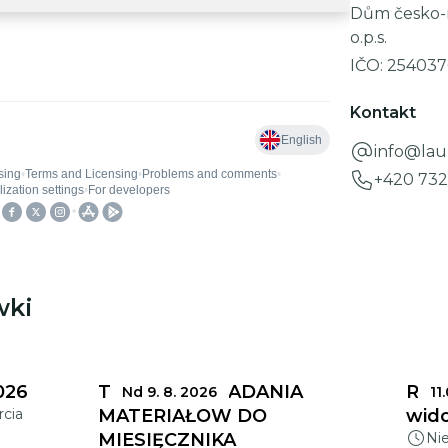
Dům česko
o.p.s.
IČO:
254037
Kontakt
info@laur
+420 732
wki
026
TERMINY SKŁADANIA
Ratu
Nd 9. 8. 2026
11
rcia
MATERIAŁÓW DO
wido
MIESIĘCZNIKA
Ni