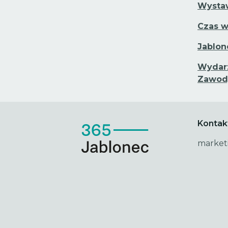
Wystaw
Czas w
Jablon
Wydarz
Zawod
Kontak
market