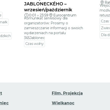
Ra
JABLONECKÉHO –
Wejśc
wrzesień/październik
możli
e
0:01
–
23:59
Eurocentrum
ratus
Komunikat serwisowy dla
Czas
rmark
organizatorów: Prosimy o
zamieszczanie informacji o swoich
Zwie
wydarzeniach na portalu
Dla d
dzkich
365Jablonec
Prze
Czas wolny
darzenia
Przejdź do szczegółów wydarzenia
t
Film, Projekcja
aniec
Wielkanoc