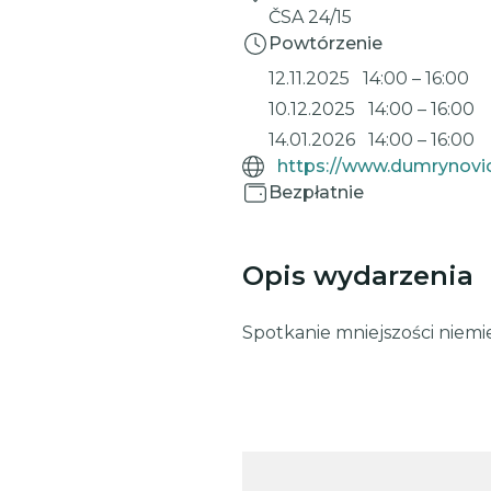
ČSA 24/15
Powtórzenie
12.11.2025
14:00
–
16:00
10.12.2025
14:00
–
16:00
14.01.2026
14:00
–
16:00
https://www.dumrynovic
Bezpłatnie
Opis wydarzenia
Spotkanie mniejszości niemie