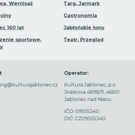
a, Wernisaż
Targ, Jarmark
olny
Gastronomia
ec 160 lat
Jabłońskie tony
enie sportowe,
Teatr, Przegląd
y
t
Operator:
ing@kulturajablonec.cz
Kultura Jablonec, p.o.
Jiráskova 4898/9, 46601
Jablonec nad Nisou
IČO: 09555340
DIČ: CZ09555340