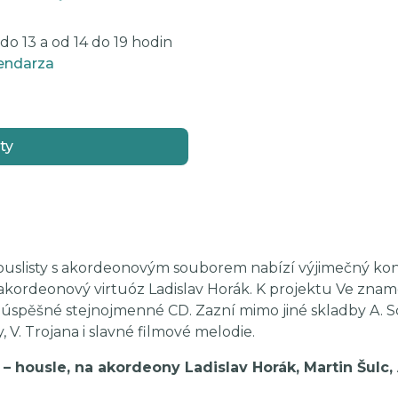
o 13 a od 14 do 19 hodin
endarza
ty
ouslisty s akordeonovým souborem nabízí výjimečný kon
akordeonový virtuóz Ladislav Horák. K projektu Ve znam
spěšné stejnojmenné CD. Zazní mimo jiné skladby A. Schn
, V. Trojana i slavné filmové melodie.
 – housle, na akordeony Ladislav Horák, Martin Šulc,