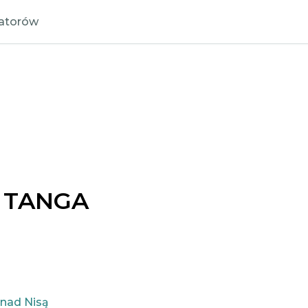
zatorów
 TANGA
 nad Nisą