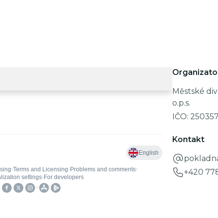
Organizato
Městské div
o.p.s.
IČO:
25035
Kontakt
pokladn
+420 77