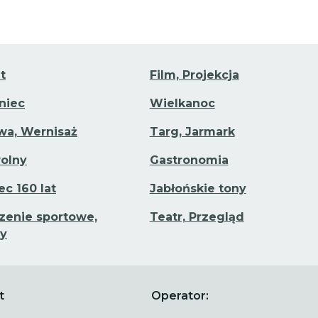
t
Film, Projekcja
aniec
Wielkanoc
a, Wernisaż
Targ, Jarmark
olny
Gastronomia
ec 160 lat
Jabłońskie tony
enie sportowe,
Teatr, Przegląd
y
t
Operator: