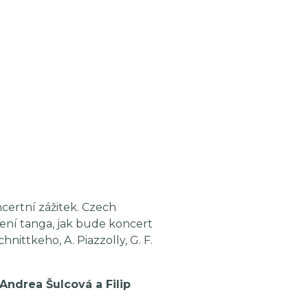
certní zážitek. Czech
ení tanga, jak bude koncert
ittkeho, A. Piazzolly, G. F.
 Andrea Šulcová a Filip