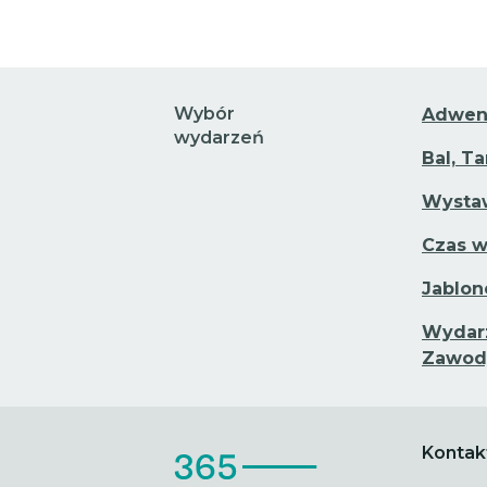
Wybór
Adwen
wydarzeń
Bal, T
Wystaw
Czas w
Jablon
Wydarz
Zawod
Kontak