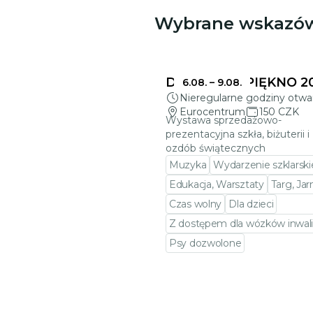
Wybrane wskazó
DELIKATNE PIĘKNO 2
6.08.
–
9.08.
Nieregularne godziny otwa
Eurocentrum
150 CZK
Wystawa sprzedażowo-
prezentacyjna szkła, biżuterii i
ozdób świątecznych
Muzyka
Wydarzenie szklarski
Edukacja, Warsztaty
Targ, Ja
Czas wolny
Dla dzieci
Z dostępem dla wózków inwali
Psy dozwolone
Przejdź do szczegółów wy