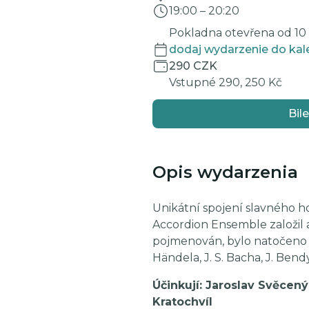
19:00
–
20:20
Pokladna otevřena od 10 d
dodaj wydarzenie do kal
290 CZK
Vstupné 290, 250 Kč
Bile
Opis wydarzenia
Unikátní spojení slavného h
Accordion Ensemble založil 
pojmenován, bylo natočeno ú
Händela, J. S. Bacha, J. Bendy
Účinkují: Jaroslav Svěcený
Kratochvíl