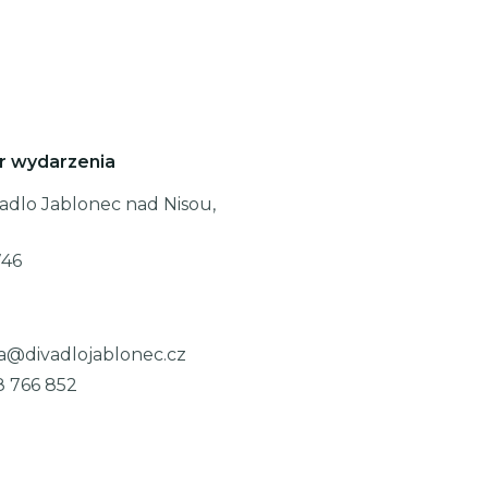
r wydarzenia
adlo Jablonec nad Nisou,
746
a@divadlojablonec.cz
8 766 852