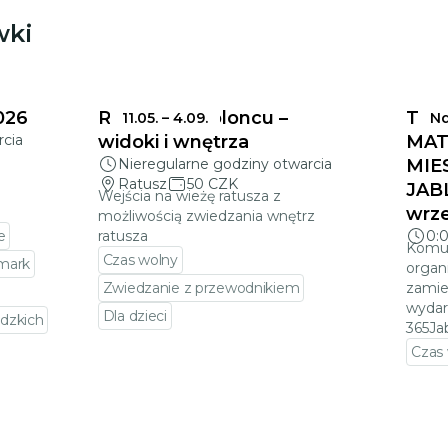
wki
026
Ratusz w Jabloncu –
TER
11.05.
–
4.09.
Nd
rcia
widoki i wnętrza
MAT
Nieregularne godziny otwarcia
MIE
Ratusz
50 CZK
JAB
Wejścia na wieżę ratusza z
wrze
możliwością zwiedzania wnętrz
e
ratusza
0:
Komun
Czas wolny
rmark
organ
Zwiedzanie z przewodnikiem
zamie
wydar
Dla dzieci
dzkich
365Ja
Przejdź do szczegółów wydarzenia
Czas
darzenia
Prze