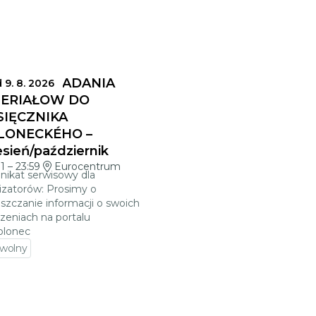
MINY SKŁADANIA
 9. 8. 2026
ERIAŁÓW DO
SIĘCZNIKA
LONECKÉHO –
sień/październik
01
–
23:59
Eurocentrum
ikat serwisowy dla
izatorów: Prosimy o
szczanie informacji o swoich
zeniach na portalu
blonec
 wolny
jdź do szczegółów wydarzenia