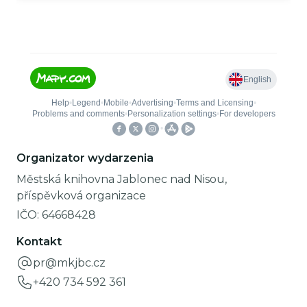
Organizator wydarzenia
Městská knihovna Jablonec nad Nisou,
příspěvková organizace
IČO:
64668428
Kontakt
pr@mkjbc.cz
+420 734 592 361