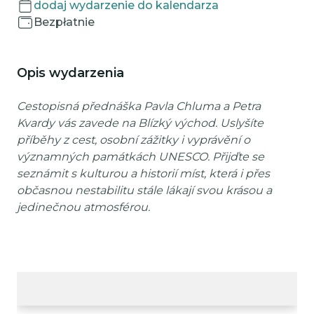
dodaj wydarzenie do kalendarza
Bezpłatnie
Opis wydarzenia
Cestopisná přednáška Pavla Chluma a Petra
Kvardy vás zavede na Blízký východ. Uslyšíte
příběhy z cest, osobní zážitky i vyprávění o
významných památkách UNESCO. Přijďte se
seznámit s kulturou a historií míst, která i přes
občasnou nestabilitu stále lákají svou krásou a
jedinečnou atmosférou.