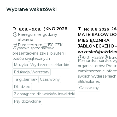
Wybrane wskazówki
DELIKATNE PIĘKNO 2026
TERMINY SKŁADA
6.08.
–
9.08.
Nd 9. 8. 2026
Nieregularne godziny
MATERIAŁÓW DO
otwarcia
MIESIĘCZNIKA
Eurocentrum
150 CZK
JABLONECKÉHO 
Wystawa sprzedażowo-
wrzesień/paździe
prezentacyjna szkła, biżuterii i
0:01
–
23:59
Eur
ozdób świątecznych
Komunikat serwisowy
Muzyka
Wydarzenie szklarskie
organizatorów: Prosi
zamieszczanie inform
Edukacja, Warsztaty
swoich wydarzeniach 
Targ, Jarmark
Czas wolny
365Jablonec
Dla dzieci
Czas wolny
Z dostępem dla wózków inwalidzkich
Przejdź do szczeg
Psy dozwolone
Przejdź do szczegółów wydarzenia