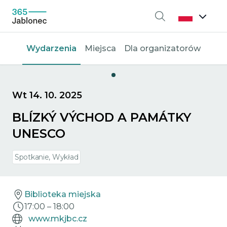
Wyszukiwanie
Wydarzenia
Miejsca
Dla organizatorów
Wt 14. 10. 2025
BLÍZKÝ VÝCHOD A PAMÁTKY
UNESCO
Spotkanie, Wykład
Biblioteka miejska
17:00
–
18:00
www.mkjbc.cz