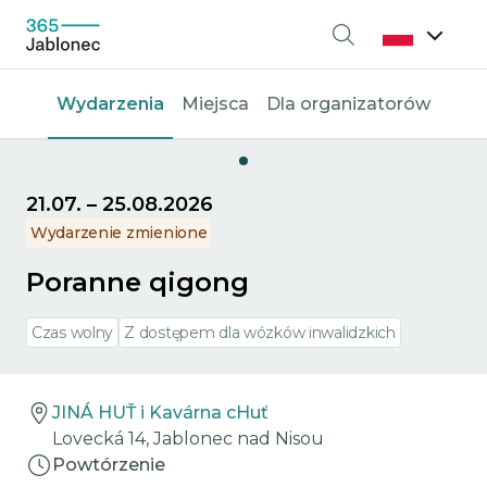
Wyszukiwanie
Wydarzenia
Miejsca
Dla organizatorów
21.07.
–
25.08.2026
Wydarzenie zmienione
Poranne qigong
Czas wolny
Z dostępem dla wózków inwalidzkich
JINÁ HUŤ i Kavárna cHuť
Lovecká 14, Jablonec nad Nisou
Powtórzenie