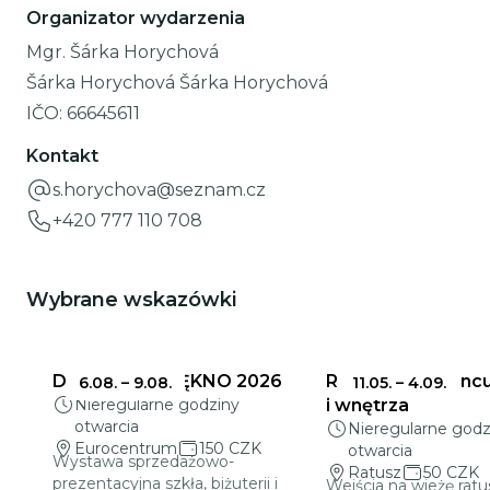
Organizator wydarzenia
Mgr. Šárka Horychová
Šárka Horychová Šárka Horychová
IČO:
66645611
Kontakt
s.horychova@seznam.cz
+420 777 110 708
Wybrane wskazówki
DELIKATNE PIĘKNO 2026
Ratusz w Jabloncu
6.08.
–
9.08.
11.05.
–
4.09.
Nieregularne godziny
i wnętrza
otwarcia
Nieregularne godz
Eurocentrum
150 CZK
otwarcia
Wystawa sprzedażowo-
Ratusz
50 CZK
prezentacyjna szkła, biżuterii i
Wejścia na wieżę ratu