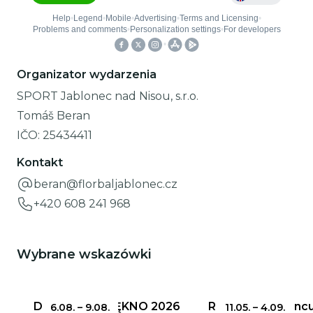
Organizator wydarzenia
SPORT Jablonec nad Nisou, s.r.o.
Tomáš Beran
IČO:
25434411
Kontakt
beran@florbaljablonec.cz
+420 608 241 968
Wybrane wskazówki
DELIKATNE PIĘKNO 2026
Ratusz w Jabloncu
6.08.
–
9.08.
11.05.
–
4.09.