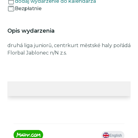
dodaj wydarzenie do kalendarza
Bezpłatnie
Opis wydarzenia
druhá liga juniorů, centrkurt městské haly pořádá
Florbal Jablonec n/N z.s.