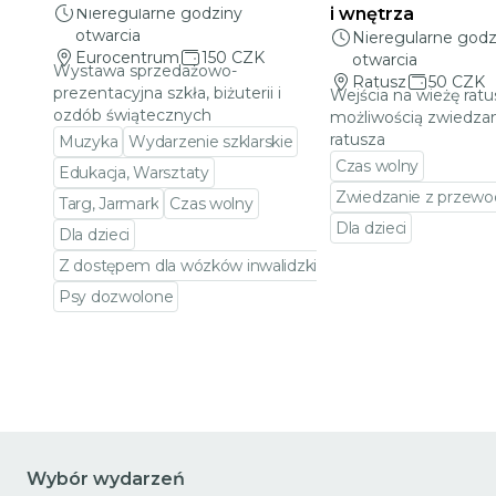
Nieregularne godziny
i wnętrza
otwarcia
Nieregularne godz
Eurocentrum
150 CZK
otwarcia
Wystawa sprzedażowo-
Ratusz
50 CZK
prezentacyjna szkła, biżuterii i
Wejścia na wieżę ratu
ozdób świątecznych
możliwością zwiedzan
ratusza
Muzyka
Wydarzenie szklarskie
Czas wolny
Edukacja, Warsztaty
Zwiedzanie z przewo
Targ, Jarmark
Czas wolny
Dla dzieci
Dla dzieci
Przejdź do szczeg
Z dostępem dla wózków inwalidzkich
Psy dozwolone
Przejdź do szczegółów wydarzenia
Wybór wydarzeń