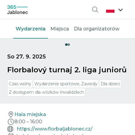
Wyszukiwanie
Wydarzenia
Miejsca
Dla organizatorów
So 27. 9. 2025
Florbalový turnaj 2. liga juniorů
Czas wolny
Wydarzenie sportowe, Zawody
Dla dzieci
Z dostępem dla wózków inwalidzkich
Hala miejska
8:00
–
16:00
https://www.florbaljablonec.cz/