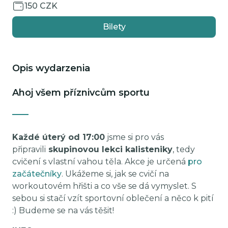
150 CZK
Bilety
Opis wydarzenia
Ahoj všem příznivcům sportu
Každé úterý od 17:00
jsme si pro vás
připravili
skupinovou lekci kalisteniky
, tedy
cvičení s vlastní vahou těla. Akce je určená
pro
začátečníky
. Ukážeme si, jak se cvičí na
workoutovém hřišti a co vše se dá vymyslet. S
sebou si stačí vzít sportovní oblečení a něco k pití
:) Budeme se na vás těšit!