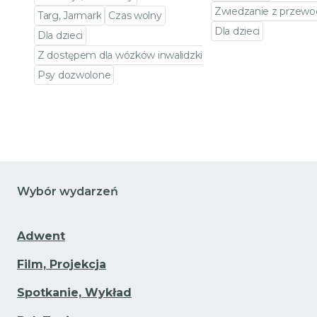
Zwiedzanie z przewo
Targ, Jarmark
Czas wolny
Dla dzieci
Dla dzieci
Przejdź do szczeg
Z dostępem dla wózków inwalidzkich
Psy dozwolone
Przejdź do szczegółów wydarzenia
Wybór wydarzeń
Adwent
Film, Projekcja
Spotkanie, Wykład