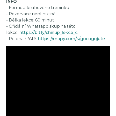
INFO
- Formou kruhového tréninku
- Rezervace není nutná
- Délka lekce: 60 minut
- Oficiální Whatsapp skupina této
lekce:
https://bit.ly/chinup_lekce_c
- Poloha hřiště:
https://mapy.com/s/gocogojute