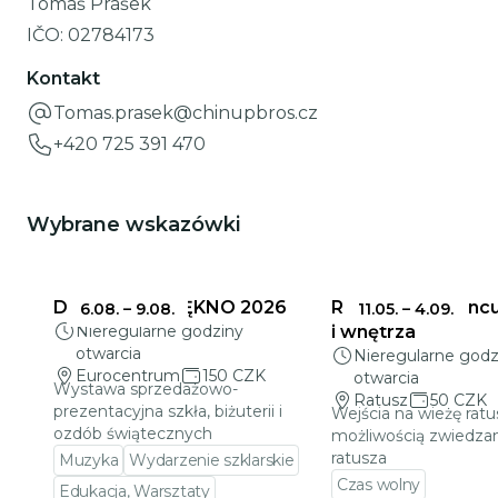
Tomáš Prášek
IČO:
02784173
Kontakt
Tomas.prasek@chinupbros.cz
+420 725 391 470
Wybrane wskazówki
DELIKATNE PIĘKNO 2026
Ratusz w Jabloncu
6.08.
–
9.08.
11.05.
–
4.09.
Nieregularne godziny
i wnętrza
otwarcia
Nieregularne godz
Eurocentrum
150 CZK
otwarcia
Wystawa sprzedażowo-
Ratusz
50 CZK
prezentacyjna szkła, biżuterii i
Wejścia na wieżę ratu
ozdób świątecznych
możliwością zwiedzan
ratusza
Muzyka
Wydarzenie szklarskie
Czas wolny
Edukacja, Warsztaty