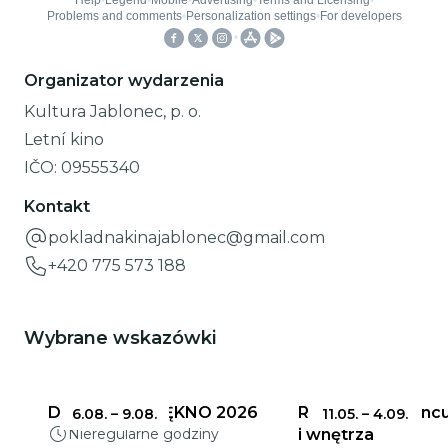
Organizator wydarzenia
Kultura Jablonec, p. o.
Letní kino
IČO:
09555340
Kontakt
pokladnakinajablonec@gmail.com
+420 775 573 188
Wybrane wskazówki
DELIKATNE PIĘKNO 2026
Ratusz w Jabloncu
6.08.
–
9.08.
11.05.
–
4.09.
Nieregularne godziny
i wnętrza