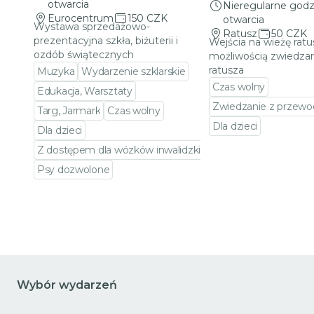
otwarcia
Nieregularne godz
Eurocentrum
150 CZK
otwarcia
Wystawa sprzedażowo-
Ratusz
50 CZK
prezentacyjna szkła, biżuterii i
Wejścia na wieżę ratu
ozdób świątecznych
możliwością zwiedzan
ratusza
Muzyka
Wydarzenie szklarskie
Czas wolny
Edukacja, Warsztaty
Zwiedzanie z przewo
Targ, Jarmark
Czas wolny
Dla dzieci
Dla dzieci
Przejdź do szczeg
Z dostępem dla wózków inwalidzkich
Psy dozwolone
Przejdź do szczegółów wydarzenia
Wybór wydarzeń