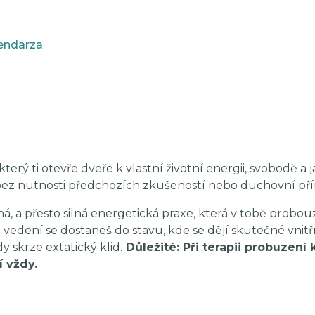
endarza
terý ti otevře dveře k vlastní životní energii, svobodě a jas
bez nutnosti předchozích zkušeností nebo duchovní přír
, a přesto silná energetická praxe, která v tobě probou
 a vedení se dostaneš do stavu, kde se dějí skutečné vnit
y skrze extatický klid.
Důležité: Při terapii probuzení 
í vždy.