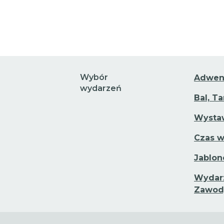
Wybór
Adwen
wydarzeń
Bal, T
Wystaw
Czas w
Jablon
Wydarz
Zawod