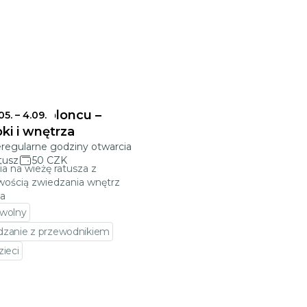
sz w Jabloncu –
.05.
–
4.09.
ki i wnętrza
eregularne godziny otwarcia
tusz
50 CZK
ia na wieżę ratusza z
wością zwiedzania wnętrz
za
 wolny
dzanie z przewodnikiem
zieci
jdź do szczegółów wydarzenia