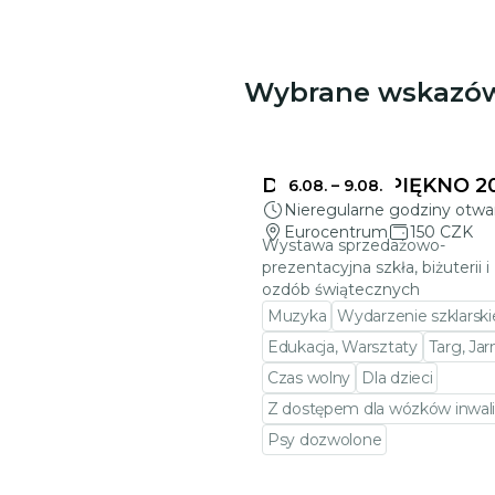
Wybrane wskazó
DELIKATNE PIĘKNO 2
6.08.
–
9.08.
Nieregularne godziny otwa
Eurocentrum
150 CZK
Wystawa sprzedażowo-
prezentacyjna szkła, biżuterii i
ozdób świątecznych
Muzyka
Wydarzenie szklarski
Edukacja, Warsztaty
Targ, Ja
Czas wolny
Dla dzieci
Z dostępem dla wózków inwali
Psy dozwolone
Przejdź do szczegółów wy