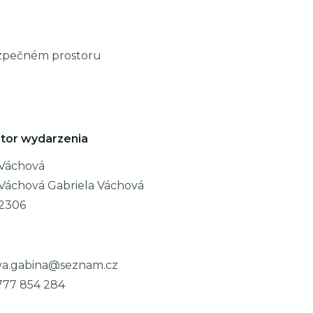
bezpečném prostoru
tor wydarzenia
 Váchová
 Váchová Gabriela Váchová
12306
va.gabina@seznam.cz
777 854 284