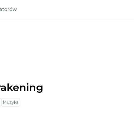
zatorów
wakening
Muzyka