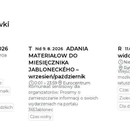
wki
026
TERMINY SKŁADANIA
Ratu
Nd 9. 8. 2026
11
rcia
MATERIAŁÓW DO
wido
MIESIĘCZNIKA
Ni
Ra
JABLONECKÉHO –
Wejśc
wrzesień/październik
możli
e
0:01
–
23:59
Eurocentrum
ratus
Komunikat serwisowy dla
Czas
rmark
organizatorów: Prosimy o
zamieszczanie informacji o swoich
Zwie
wydarzeniach na portalu
Dla d
dzkich
365Jablonec
Prze
Czas wolny
darzenia
Przejdź do szczegółów wydarzenia