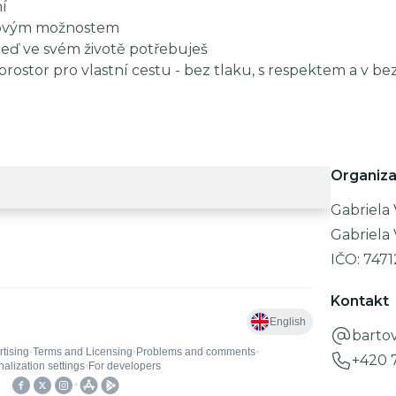
í
 novým možnostem
 teď ve svém životě potřebuješ
prostor pro vlastní cestu - bez tlaku, s respektem a v 
Organiza
Gabriela
Gabriela
IČO:
747
Kontakt
barto
+420 