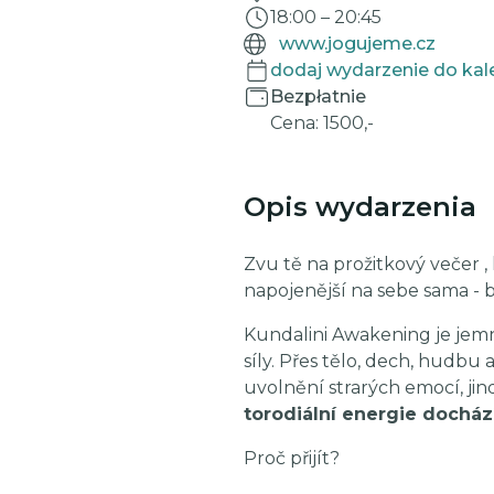
18:00
–
20:45
www.jogujeme.cz
dodaj wydarzenie do kal
Bezpłatnie
Cena: 1500,-
Opis wydarzenia
Zvu tě na prožitkový večer , k
napojenější na sebe sama - 
Kundalini Awakening je jemná
síly. Přes tělo, dech, hudbu
uvolnění strarých emocí, jind
torodiální energie docház
Proč přijít?