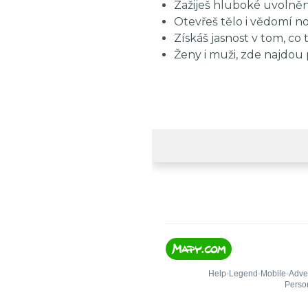
Zažiješ hluboké uvolněn
Otevřeš tělo i vědomí
Získáš jasnost v tom, co
Ženy i muži, zde najdou 