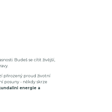
nosti. Budeš se cítit živější,
avy.
zí přirozený proud životní
řní posuny - někdy skrze
kundalini energie a