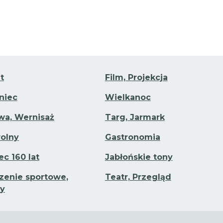
t
Film, Projekcja
aniec
Wielkanoc
a, Wernisaż
Targ, Jarmark
olny
Gastronomia
ec 160 lat
Jabłońskie tony
enie sportowe,
Teatr, Przegląd
y