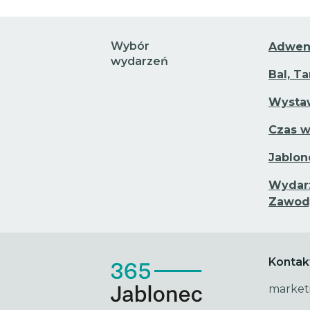
Wybór
Adwen
wydarzeń
Bal, T
Wystaw
Czas w
Jablon
Wydarz
Zawod
Kontak
market