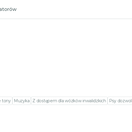
zatorów
e tony
Muzyka
Z dostępem dla wózków inwalidzkich
Psy dozwo