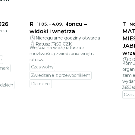
026
Ratusz w Jabloncu –
TER
11.05.
–
4.09.
Nd
rcia
widoki i wnętrza
MAT
Nieregularne godziny otwarcia
MIE
Ratusz
50 CZK
JAB
Wejścia na wieżę ratusza z
wrze
możliwością zwiedzania wnętrz
e
ratusza
0:
Komun
Czas wolny
rmark
organ
Zwiedzanie z przewodnikiem
zamie
wydar
Dla dzieci
dzkich
365Ja
Przejdź do szczegółów wydarzenia
Czas
darzenia
Prze