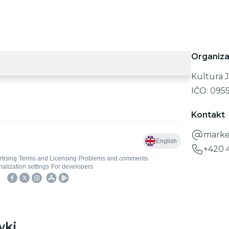
Organiza
Kultura J
IČO:
095
Kontakt
marke
+420 
wki