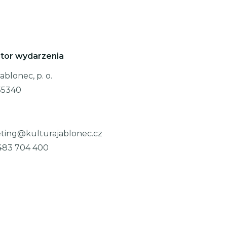
tor wydarzenia
ablonec, p. o.
55340
ting@kulturajablonec.cz
483 704 400