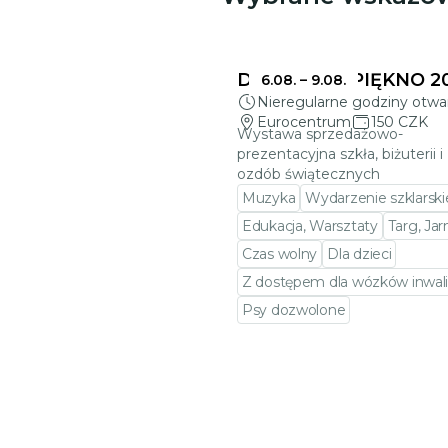
DELIKATNE PIĘKNO 2
6.08.
–
9.08.
Nieregularne godziny otwa
Eurocentrum
150 CZK
Wystawa sprzedażowo-
prezentacyjna szkła, biżuterii i
ozdób świątecznych
Muzyka
Wydarzenie szklarski
Edukacja, Warsztaty
Targ, Ja
Czas wolny
Dla dzieci
Z dostępem dla wózków inwali
Psy dozwolone
Przejdź do szczegółów wy