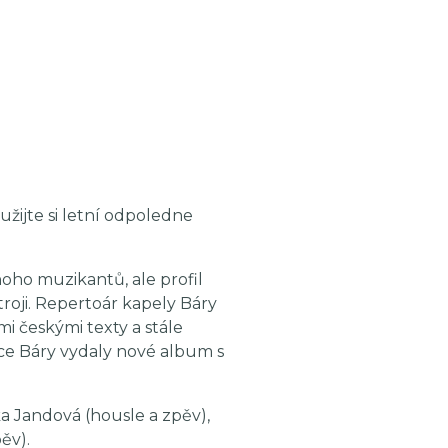
užijte si letní odpoledne
noho muzikantů, ale profil
troji. Repertoár kapely Báry
i českými texty a stále
roce Báry vydaly nové album s
ka Jandová (housle a zpěv),
ěv).