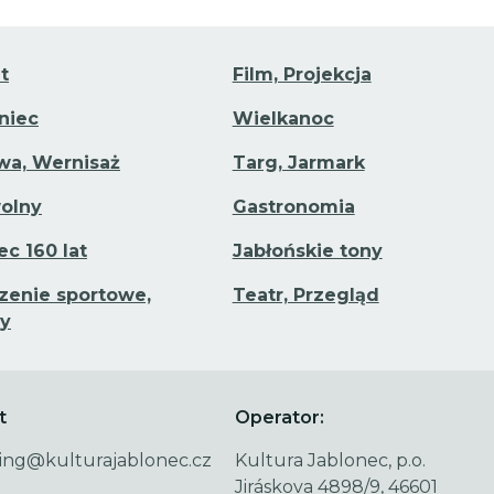
t
Film, Projekcja
aniec
Wielkanoc
a, Wernisaż
Targ, Jarmark
olny
Gastronomia
ec 160 lat
Jabłońskie tony
enie sportowe,
Teatr, Przegląd
y
t
Operator:
ing@kulturajablonec.cz
Kultura Jablonec, p.o.
Jiráskova 4898/9, 46601