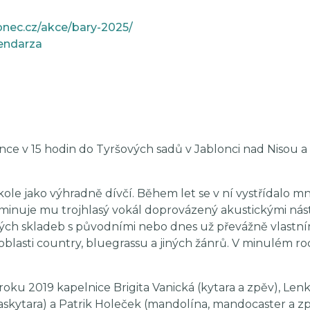
onec.cz/akce/bary-2025/
endarza
ence v 15 hodin do Tyršových sadů v Jablonci nad Nisou a 
kole jako výhradně dívčí. Během let se v ní vystřídalo m
Dominuje mu trojhlasý vokál doprovázený akustickými nás
ých skladeb s původními nebo dnes už převážně vlastním
 z oblasti country, bluegrassu a jiných žánrů. V minulém 
oku 2019 kapelnice Brigita Vanická (kytara a zpěv), Len
askytara) a Patrik Holeček (mandolína, mandocaster a zp