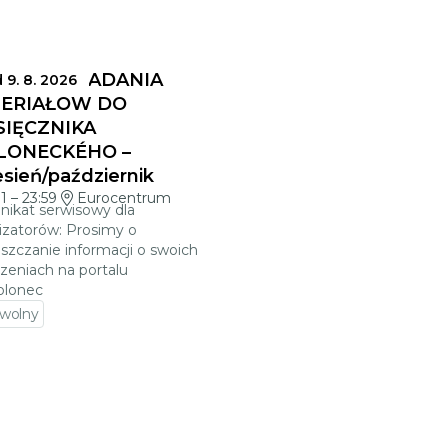
MINY SKŁADANIA
 9. 8. 2026
ERIAŁÓW DO
SIĘCZNIKA
LONECKÉHO –
sień/październik
01
–
23:59
Eurocentrum
ikat serwisowy dla
izatorów: Prosimy o
szczanie informacji o swoich
zeniach na portalu
blonec
 wolny
jdź do szczegółów wydarzenia