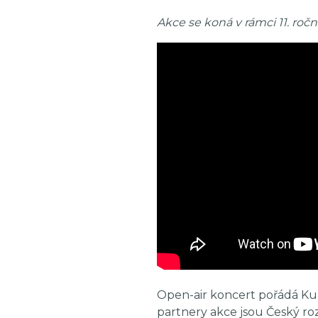
Akce se koná v rámci 11. ročn
Open-air koncert pořádá Kul
partnery akce jsou Český ro