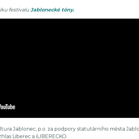
íku festivalu
Jablonecké tóny.
tura Jablonec, p.o. za podpory statutárního města Jabl
zhlas Liberec a iLIBERECKO.