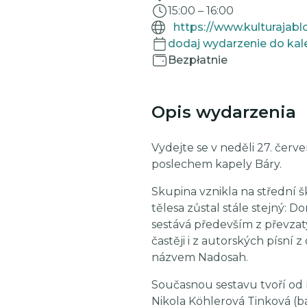
15:00
–
16:00
https://www.kulturajabl
dodaj wydarzenie do kal
Bezpłatnie
Opis wydarzenia
Vydejte se v neděli 27. červ
poslechem kapely Báry.
Skupina vznikla na střední š
tělesa zůstal stále stejný: 
sestává především z převzat
častěji i z autorských písní
názvem Nadosah.
Současnou sestavu tvoří od r
Nikola Köhlerová Tinková (b