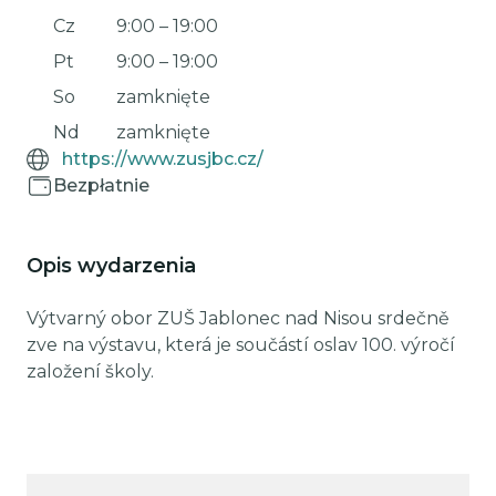
Cz
9:00
–
19:00
Pt
9:00
–
19:00
So
zamknięte
Nd
zamknięte
https://www.zusjbc.cz/
Bezpłatnie
Opis wydarzenia
Výtvarný obor ZUŠ Jablonec nad Nisou srdečně
zve na výstavu, která je součástí oslav 100. výročí
založení školy.