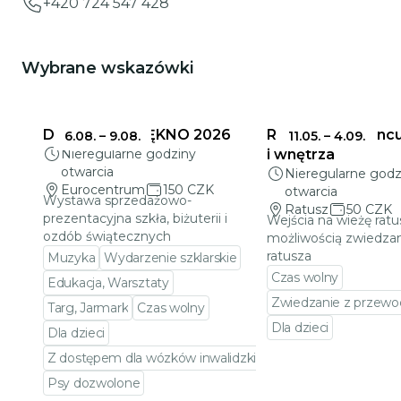
+420 724 547 428
Wybrane wskazówki
DELIKATNE PIĘKNO 2026
Ratusz w Jabloncu
6.08.
–
9.08.
11.05.
–
4.09.
Nieregularne godziny
i wnętrza
otwarcia
Nieregularne godz
Eurocentrum
150 CZK
otwarcia
Wystawa sprzedażowo-
Ratusz
50 CZK
prezentacyjna szkła, biżuterii i
Wejścia na wieżę ratu
ozdób świątecznych
możliwością zwiedzan
ratusza
Muzyka
Wydarzenie szklarskie
Czas wolny
Edukacja, Warsztaty
Zwiedzanie z przewo
Targ, Jarmark
Czas wolny
Dla dzieci
Dla dzieci
Przejdź do szczeg
Z dostępem dla wózków inwalidzkich
Psy dozwolone