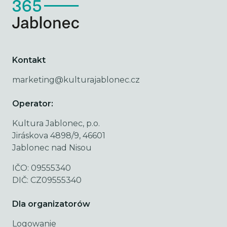
Kontakt
marketing@kulturajablonec.cz
Operator:
Kultura Jablonec, p.o.
Jiráskova 4898/9, 46601
Jablonec nad Nisou
IČO: 09555340
DIČ: CZ09555340
Dla organizatorów
Logowanie