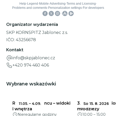
Organizator wydarzenia
SKP KORNSPITZ Jablonec z.s.
IČO:
43256678
Kontakt
info@skpjablonec.cz
+420 974 460 406
Wybrane wskazówki
Ratusz w Jabloncu – widoki
3. runda KPD junio
11.05.
–
4.09.
So 15. 8. 2026
i wnętrza
młodzieży
Nieregularne godziny
10:00
–
15:00