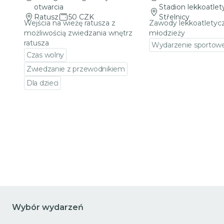
otwarcia
Stadion lekkoatle
Ratusz
50 CZK
Střelnicy
Wejścia na wieżę ratusza z
Zawody lekkoatletycz
możliwością zwiedzania wnętrz
młodzieży
ratusza
Wydarzenie sportow
Czas wolny
Przejdź do szczeg
Zwiedzanie z przewodnikiem
Dla dzieci
Przejdź do szczegółów wydarzenia
Wybór wydarzeń