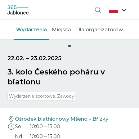
Wyszukiwanie
Wydarzenia
Miejsca
Dla organizatorów
22.02.
–
23.02.2025
3. kolo Českého poháru v
biatlonu
Wydarzenie sportowe, Zawody
Ośrodek biathlonowy Mšeno – Břízky
So
10:00
–
15:00
Nd
10:00
–
15:00