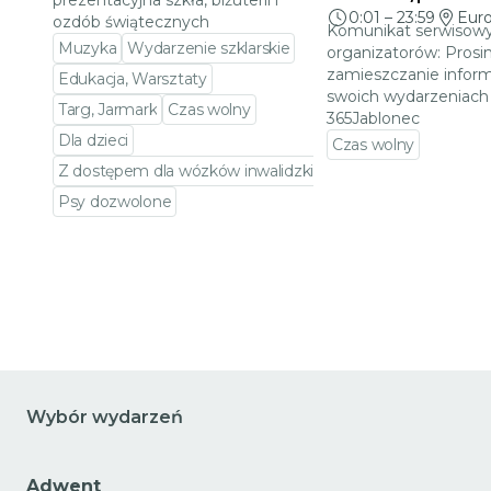
prezentacyjna szkła, biżuterii i
0:01
–
23:59
Eur
ozdób świątecznych
Komunikat serwisowy
Muzyka
Wydarzenie szklarskie
organizatorów: Prosi
zamieszczanie inform
Edukacja, Warsztaty
swoich wydarzeniach 
Targ, Jarmark
Czas wolny
365Jablonec
Dla dzieci
Czas wolny
Z dostępem dla wózków inwalidzkich
Przejdź do szczeg
Psy dozwolone
Przejdź do szczegółów wydarzenia
Wybór wydarzeń
Adwent