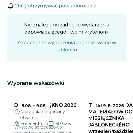
Wydarzenia
Chcę otrzymywać powiadomienia
Nie znaleziono żadnego wydarzenia
odpowiadającego Twoim kryteriom.
Zobacz inne wydarzenia organizowane w
Jabloncu.
Wybrane wskazówki
Może Cię zainteresować
DELIKATNE PIĘKNO 2026
TERMINY SKŁADA
6.08.
–
9.08.
Nd 9. 8. 2026
Nieregularne godziny
MATERIAŁÓW DO
otwarcia
MIESIĘCZNIKA
Eurocentrum
150 CZK
JABLONECKÉHO 
Wystawa sprzedażowo-
wrzesień/paździe