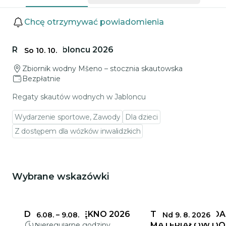
Wydarzenia
Chcę otrzymywać powiadomienia
Przejdź do szczegółów wydarzenia
Regaty w Jabloncu 2026
So 10. 10.
Zbiornik wodny Mšeno – stocznia skautowska
Bezpłatnie
Regaty skautów wodnych w Jabloncu
Wydarzenie sportowe, Zawody
Dla dzieci
Z dostępem dla wózków inwalidzkich
Wybrane wskazówki
Może Cię zainteresować
DELIKATNE PIĘKNO 2026
TERMINY SKŁADA
6.08.
–
9.08.
Nd 9. 8. 2026
Nieregularne godziny
MATERIAŁÓW DO