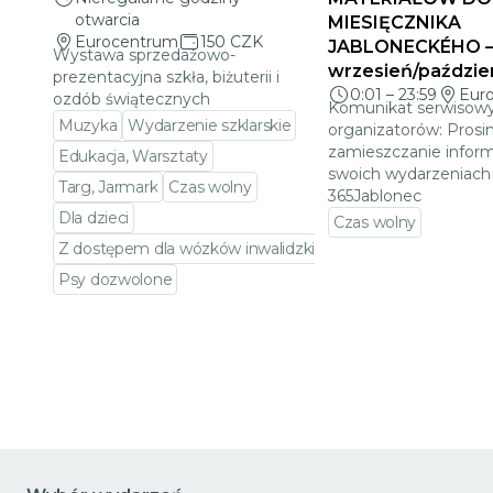
otwarcia
MIESIĘCZNIKA
Eurocentrum
150 CZK
JABLONECKÉHO 
Wystawa sprzedażowo-
wrzesień/paździe
prezentacyjna szkła, biżuterii i
0:01
–
23:59
Eur
ozdób świątecznych
Komunikat serwisowy
Muzyka
Wydarzenie szklarskie
organizatorów: Prosi
zamieszczanie inform
Edukacja, Warsztaty
swoich wydarzeniach 
Targ, Jarmark
Czas wolny
365Jablonec
Dla dzieci
Czas wolny
Z dostępem dla wózków inwalidzkich
Przejdź do szczeg
Psy dozwolone
Przejdź do szczegółów wydarzenia