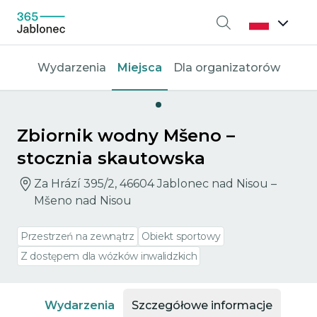
Wyszukiwanie
Wydarzenia
Miejsca
Dla organizatorów
Zbiornik wodny Mšeno –
stocznia skautowska
Za Hrází 395/2, 46604 Jablonec nad Nisou –
Mšeno nad Nisou
Przestrzeń na zewnątrz
Obiekt sportowy
Z dostępem dla wózków inwalidzkich
Wydarzenia
Szczegółowe informacje